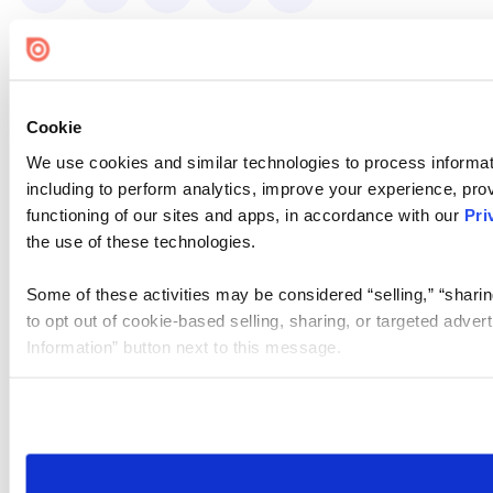
Cookie
We use cookies and similar technologies to process informat
including to perform analytics, improve your experience, prov
functioning of our sites and apps, in accordance with our
Pri
the use of these technologies.
Some of these activities may be considered “selling,” “sharin
to opt out of cookie-based selling, sharing, or targeted adver
Information” button next to this message.
Please note that your opt-out preference is stored at the br
site you visit. If you access our sites from a different device
need to be set again.