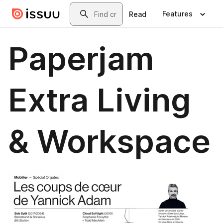
Skip to main content
Search
Features
Read
Paperjam
Extra Living
& Workspace