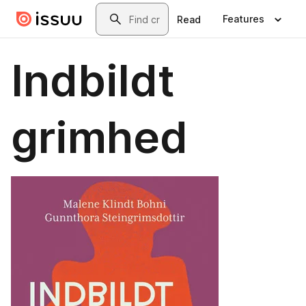
Skip to main content
Search
Features
Read
Indbildt
grimhed