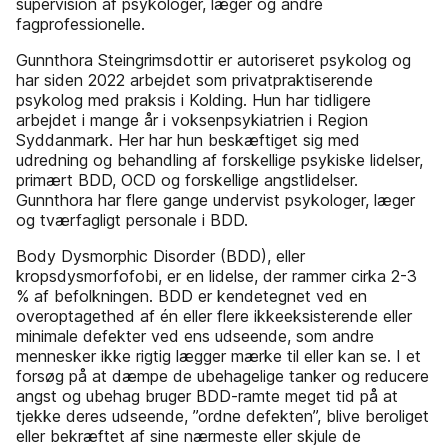
supervision af psykologer, læger og andre
fagprofessionelle.
Gunnthora Steingrimsdottir er autoriseret psykolog og
har siden 2022 arbejdet som privatpraktiserende
psykolog med praksis i Kolding. Hun har tidligere
arbejdet i mange år i voksenpsykiatrien i Region
Syddanmark. Her har hun beskæftiget sig med
udredning og behandling af forskellige psykiske lidelser,
primært BDD, OCD og forskellige angstlidelser.
Gunnthora har flere gange undervist psykologer, læger
og tværfagligt personale i BDD.
Body Dysmorphic Disorder (BDD), eller
kropsdysmorfofobi, er en lidelse, der rammer cirka 2-3
% af befolkningen. BDD er kendetegnet ved en
overoptagethed af én eller flere ikkeeksisterende eller
minimale defekter ved ens udseende, som andre
mennesker ikke rigtig lægger mærke til eller kan se. I et
forsøg på at dæmpe de ubehagelige tanker og reducere
angst og ubehag bruger BDD-ramte meget tid på at
tjekke deres udseende, ”ordne defekten”, blive beroliget
eller bekræftet af sine nærmeste eller skjule de