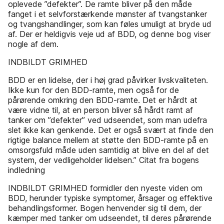
oplevede ”defekter”. De ramte bliver på den måde
fanget i et selvforstærkende mønster af tvangstanker
og tvangshandlinger, som kan føles umuligt at bryde ud
af. Der er heldigvis veje ud af BDD, og denne bog viser
nogle af dem.
INDBILDT GRIMHED
BDD er en lidelse, der i høj grad påvirker livskvaliteten.
Ikke kun for den BDD-ramte, men også for de
pårørende omkring den BDD-ramte. Det er hårdt at
være vidne til, at en person bliver så hårdt ramt af
tanker om ”defekter” ved udseendet, som man udefra
slet ikke kan genkende. Det er også svært at finde den
rigtige balance mellem at støtte den BDD-ramte på en
omsorgsfuld måde uden samtidig at blive en del af det
system, der vedligeholder lidelsen.” Citat fra bogens
indledning
INDBILDT GRIMHED formidler den nyeste viden om
BDD, herunder typiske symptomer, årsager og effektive
behandlingsformer. Bogen henvender sig til dem, der
kæmper med tanker om udseendet, til deres pårørende