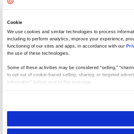
Cookie
We use cookies and similar technologies to process informat
including to perform analytics, improve your experience, prov
functioning of our sites and apps, in accordance with our
Pri
the use of these technologies.
Some of these activities may be considered “selling,” “sharin
to opt out of cookie-based selling, sharing, or targeted adver
Information” button next to this message.
Please note that your opt-out preference is stored at the br
site you visit. If you access our sites from a different device
need to be set again.