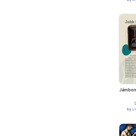
Jámborn
by
LI