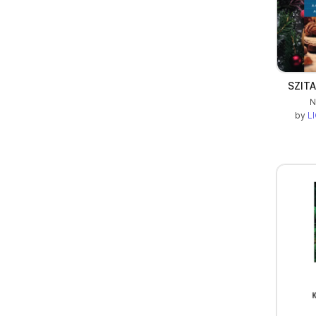
SZITA
N
by
LI