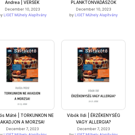
Andrea | VERSEK
PLANKTONVADÁSZOK
December 10, 2023
December 10, 2023
by
LIGET Műhely Alapítvány
by
LIGET Műhely Alapítvány
lós Máté | TORKUNKON NE
Vibók Ildi | ÉRZÉKENYSÉG
AKADJON A MORZSA!
VAGY ALLERGIA?
December 7, 2023
December 7, 2023
by
LIGET Műhely Alapítvány
by
LIGET Műhely Alapítvány