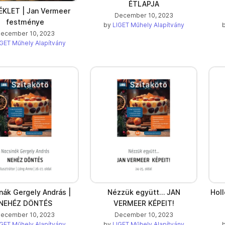
ÉTLAPJA
KLET | Jan Vermeer
December 10, 2023
festménye
by
LIGET Műhely Alapítvány
ecember 10, 2023
GET Műhely Alapítvány
nák Gergely András |
Nézzük együtt… JAN
Hol
NEHÉZ DÖNTÉS
VERMEER KÉPEIT!
ecember 10, 2023
December 10, 2023
GET Műhely Alapítvány
by
LIGET Műhely Alapítvány