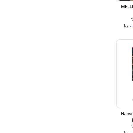
MELLÉ
D
by
LI
Nacsi
D
by
LI