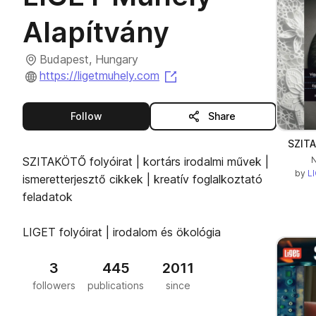
Alapítvány
Budapest, Hungary
(opens in a new tab)
https://ligetmuhely.com
this publisher
Follow
Share
SZITA
SZITAKÖTŐ folyóirat | kortárs irodalmi művek |
N
by
LI
ismeretterjesztő cikkek | kreatív foglalkoztató
feladatok
LIGET folyóirat | irodalom és ökológia
3
445
2011
followers
publications
since