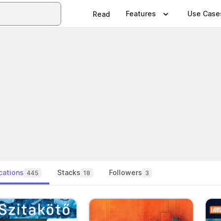
Features
Use Case
Read
cations
Stacks
Followers
445
18
3