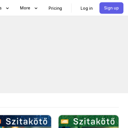
s
More
Sign up
Pricing
Log in