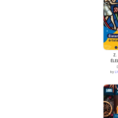
Z.
ÉLE
by
LI