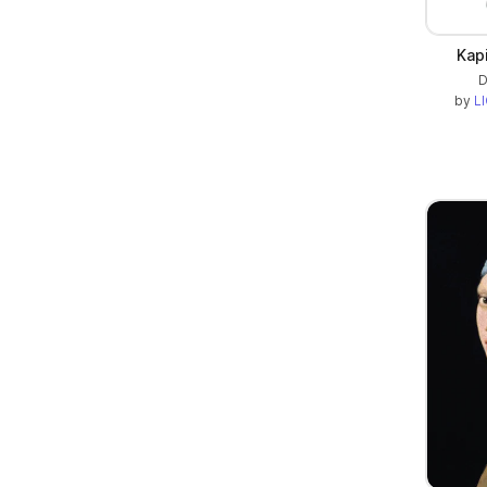
Kap
D
by
LI