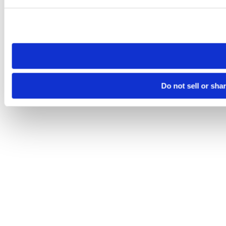
Please note that your opt-out preference is stored at the br
site you visit. If you access our sites from a different device
need to be set again.
Do not sell or sha