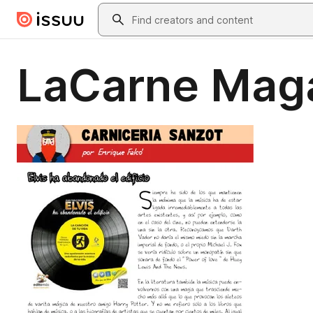
Skip to main content
Search
LaCarne Mag