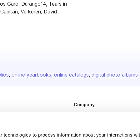
los Garo, Durango14, Tears in
 Capitán, Verkeren, David
olios
online yearbooks
online catalogs
digital photo albums
Company
About us
Careers
 technologies to process information about your interactions wi
Plans & Pricing