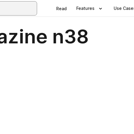
Features
Use Case
Read
azine n38