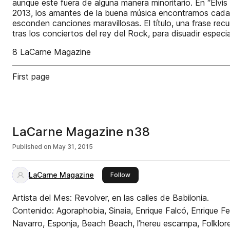
aunque este fuera de alguna manera minoritario. En “Elvi
2013, los amantes de la buena música encontramos cada s
esconden canciones maravillosas. El título, una frase re
tras los conciertos del rey del Rock, para disuadir espe
8 LaCarne Magazine
First page
LaCarne Magazine n38
Published on
May 31, 2015
LaCarne Magazine
this publisher
Follow
Artista del Mes: Revolver, en las calles de Babilonia.
Contenido: Agoraphobia, Sinaia, Enrique Falcó, Enrique 
Navarro, Esponja, Beach Beach, l’hereu escampa, Folklore