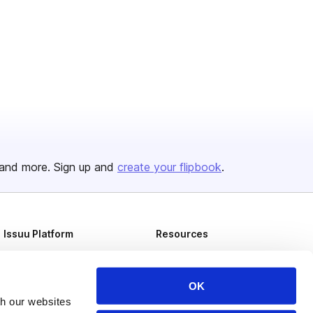
and more. Sign up and
create your flipbook
.
Issuu Platform
Resources
Content Types
Developers
Features
Publisher Directory
OK
th our websites
Flipbook
Redeem Code