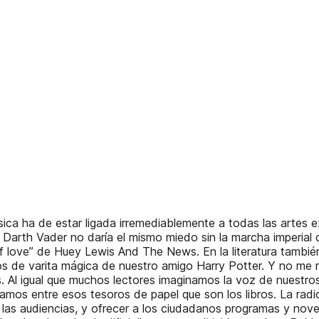
ca ha de estar ligada irremediablemente a todas las artes ex
arth Vader no daría el mismo miedo sin la marcha imperial de
f love” de Huey Lewis And The News. En la literatura tambi
 de varita mágica de nuestro amigo Harry Potter. Y no me ref
es. Al igual que muchos lectores imaginamos la voz de nuestro
os entre esos tesoros de papel que son los libros. La radio p
 las audiencias, y ofrecer a los ciudadanos programas y nov