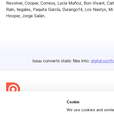
Revolver, Cooper, Correos, Lucía Muñoz, Bon Vivant, Car
Rain, Ilegales, Paquita García, Durango14, Los Nastys, Mi
Hooper, Jorge Salán.
Issuu converts static files into:
digital portf
Cookie
Bending Spoons US Inc.
We use cookies and similar
Create once,
share everywhere.