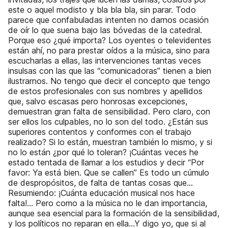
este o aquel modisto y bla bla bla, sin parar. Todo
parece que confabuladas intenten no darnos ocasión
de oír lo que suena bajo las bóvedas de la catedral.
Porque eso ¿qué importa? Los oyentes o televidentes
están ahí, no para prestar oídos a la música, sino para
escucharlas a ellas, las intervenciones tantas veces
insulsas con las que las “comunicadoras” tienen a bien
ilustrarnos. No tengo que decir el concepto que tengo
de estos profesionales con sus nombres y apellidos
que, salvo escasas pero honrosas excepciones,
demuestran gran falta de sensibilidad. Pero claro, con
ser ellos los culpables, no lo son del todo. ¿Están sus
superiores contentos y conformes con el trabajo
realizado? Si lo están, muestran también lo mismo, y si
no lo están ¿por qué lo toleran? ¡Cuántas veces he
estado tentada de llamar a los estudios y decir “Por
favor: Ya está bien. Que se callen” Es todo un cúmulo
de despropósitos, de falta de tantas cosas que…
Resumiendo: ¡Cuánta educación musical nos hace
falta!... Pero como a la música no le dan importancia,
aunque sea esencial para la formación de la sensibilidad,
y los políticos no reparan en ella…Y digo yo, que si al