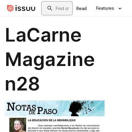
Skip to main content
Search
Features
Read
LaCarne
Magazine
n28