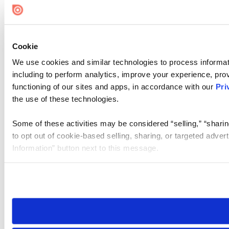
Cookie
We use cookies and similar technologies to process informat
including to perform analytics, improve your experience, prov
functioning of our sites and apps, in accordance with our
Pri
the use of these technologies.
Some of these activities may be considered “selling,” “sharin
to opt out of cookie-based selling, sharing, or targeted adver
Information” button next to this message.
Please note that your opt-out preference is stored at the br
site you visit. If you access our sites from a different device
need to be set again.