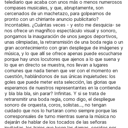
telediario que acaba con unos más o menos numerosos
compases musicales, y que, abruptamente, son
cercenados de un machetazo, para golpearnos de
pronto con un chirriante anuncio publicitario?
Incontables. ¿Cuántas veces - y esto me desquicia- se
nos ofrece un magnífico espectáculo visual y sonoro,
pongamos la inauguración de unos juegos deportivos,
unas olimpiadas, la retransmisión de una boda regia o un
gran acontecimiento con gran despliegue de imágenes y
música, y lo que allí se ofrece apenas puede escucharse
porque hay unos locutores que ajenos a lo que suena y
lo que en directo se muestra, nos llevan a lugares
comunes que nada tienen que ver con el momento en
cuestión, hablándonos de sus únicas inquietudes: los
goles que puede meter esta selección, las glorias que
esperamos de nuestros representantes en la contienda
y bla bla bla, sin parar? Infinitas. Y si se trata de
retransmitir una boda regia, como digo, el despliegue
sonoro de orquesta, coros, solistas…, no tengan
cuidado que nos lo hurtaran como siempre porque las
corresponsales de turno mientras suena la música no
dejarán de hablar de los tocados de las señoras
invitadas, los trajes que lucen las damas, cosidos por