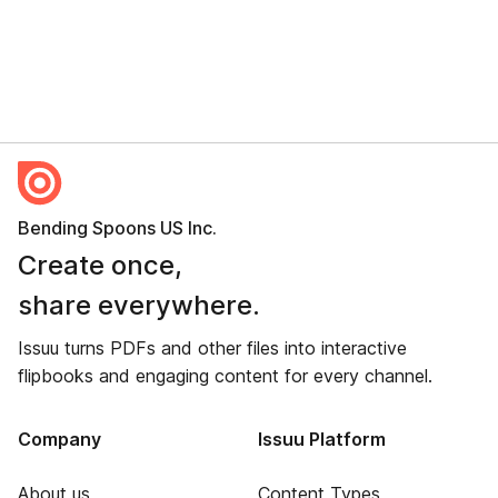
Bending Spoons US Inc.
Create once,
share everywhere.
Issuu turns PDFs and other files into interactive
flipbooks and engaging content for every channel.
Company
Issuu Platform
About us
Content Types