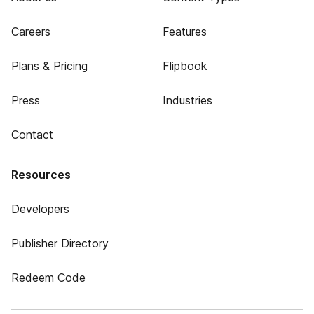
Careers
Features
Plans & Pricing
Flipbook
Press
Industries
Contact
Resources
Developers
Publisher Directory
Redeem Code