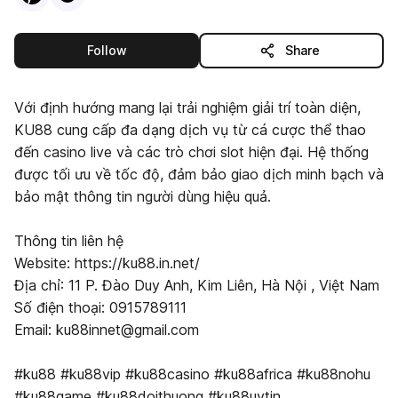
this publisher
Follow
Share
Với định hướng mang lại trải nghiệm giải trí toàn diện,
KU88 cung cấp đa dạng dịch vụ từ cá cược thể thao
đến casino live và các trò chơi slot hiện đại. Hệ thống
được tối ưu về tốc độ, đảm bảo giao dịch minh bạch và
bảo mật thông tin người dùng hiệu quả.
Thông tin liên hệ
Website: https://ku88.in.net/
Địa chỉ: 11 P. Đào Duy Anh, Kim Liên, Hà Nội , Việt Nam
Số điện thoại: 0915789111
Email: ku88innet@gmail.com
#ku88 #ku88vip #ku88casino #ku88africa #ku88nohu
#ku88game #ku88doithuong #ku88uytin