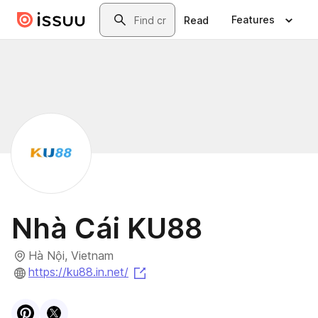
Skip to main content
Search
Features
Read
Nhà Cái KU88
Hà Nội, Vietnam
(opens in a new tab)
https://ku88.in.net/
Visit
Pinterest
Visit
X
profile
profile