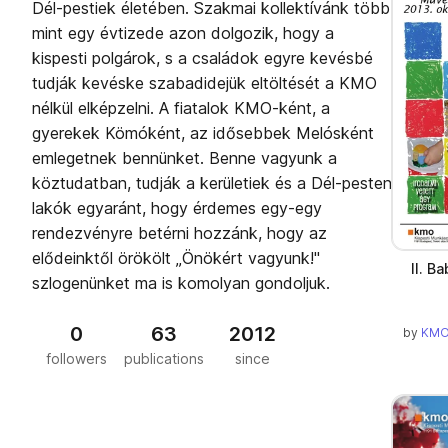
Dél-pestiek életében. Szakmai kollektívánk több
mint egy évtizede azon dolgozik, hogy a
kispesti polgárok, s a családok egyre kevésbé
tudják kevéske szabadidejük eltöltését a KMO
nélkül elképzelni. A fiatalok KMO-ként, a
gyerekek Kömóként, az idősebbek Melósként
emlegetnek bennünket. Benne vagyunk a
köztudatban, tudják a kerületiek és a Dél-pesten
lakók egyaránt, hogy érdemes egy-egy
rendezvényre betérni hozzánk, hogy az
elődeinktől örökölt „Önökért vagyunk!"
II. B
szlogenünket ma is komolyan gondoljuk.
0
63
2012
by
KMO
followers
publications
since