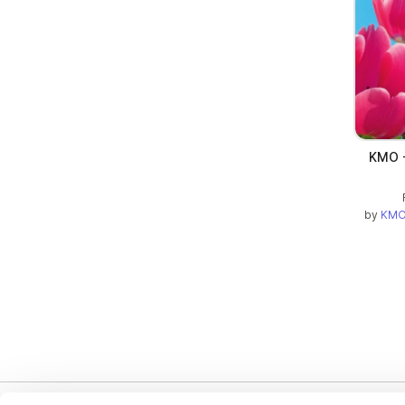
KMO -
by
KMO