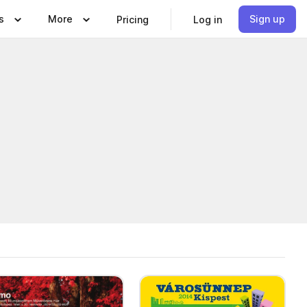
s
More
Sign up
Pricing
Log in