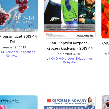
Programfüzet 2013-14
Tél
KMO Képzési Központ -
KMO 
ovember 21, 2013
Képzési kiadvány - 2013-14
 Művelődési Központ és
by
September 4, 2013
Könyvtár
by
KMO Művelődési Központ és
Könyvtár