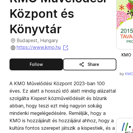
Központ és
Könyvtár
Budapest, Hungary
(opens in a new tab)
https://www.kmo.hu
KMO -
this publisher
Follow
Share
by
KMO
A KMO Művelődési Központ 2023-ban 100
éves. Ez alatt a hosszú idő alatt mindig alázattal
szolgálta Kispest közművelődését és bízunk
abban, hogy teszi ezt még nagyon sokáig
mindenki megelégedésére. Reméljük, hogy a
KMO is hozzájárult és hozzájárul ahhoz, hogy a
kultúra fontos szerepet játszik a kispestiek, és a