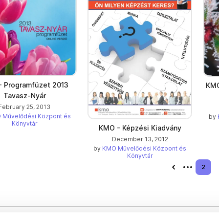
 Programfüzet 2013
KMO
Tavasz-Nyár
February 25, 2013
 Művelődési Központ és
by
Könyvtár
KMO - Képzési Kiadvány
December 13, 2012
by
KMO Művelődési Központ és
Könyvtár
Previous page
2