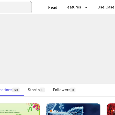
Features
Use Case
Read
cations
Stacks
Followers
63
0
0