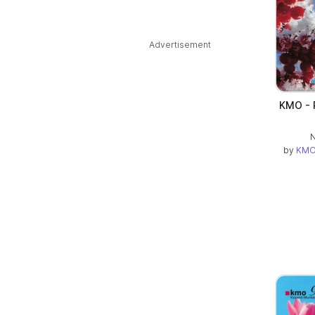
Advertisement
KMO - 
N
by
KMO