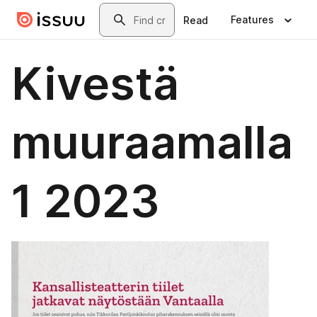
Skip to main content
Search
Features
Read
Kivestä
muuraamalla
1 2023