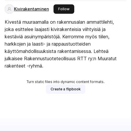
Kivirakentaminen
this publisher
Follow
Kivestä muuraamalla on rakennusalan ammattilehti,
joka esittelee laajasti kivirakenteisia viihtyisiä ja
kestäviä asuinympäristöjä. Kerromme myös tiilen,
harkkojen ja laasti- ja rappaustuotteiden
käyttömahdollisuuksista rakentamisessa. Lehteä
julkaisee Rakennustuoteteollisuus RTT ry:n Muuratut
rakenteet -ryhmä.
Turn static files into dynamic content formats.
Create a flipbook