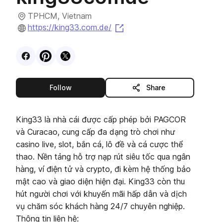
TPHCM, Vietnam
(opens in a new tab)
https://king33.com.de/
Visit
Facebook
Visit
Pinterest
Visit
profile
X
profile
profile
this publisher
Follow
Share
King33 là nhà cái được cấp phép bởi PAGCOR
và Curacao, cung cấp đa dạng trò chơi như
casino live, slot, bắn cá, lô đề và cá cược thể
thao. Nền tảng hỗ trợ nạp rút siêu tốc qua ngân
hàng, ví điện tử và crypto, đi kèm hệ thống bảo
mật cao và giao diện hiện đại. King33 còn thu
hút người chơi với khuyến mãi hấp dẫn và dịch
vụ chăm sóc khách hàng 24/7 chuyên nghiệp.
Thông tin liên hệ: