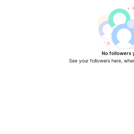
No followers 
See your followers here, whe