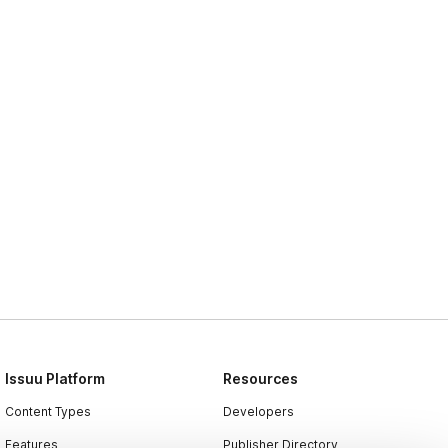
Issuu Platform
Resources
Content Types
Developers
Features
Publisher Directory