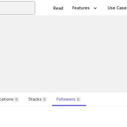
Features
Use Case
Read
cations
Stacks
Followers
0
0
0