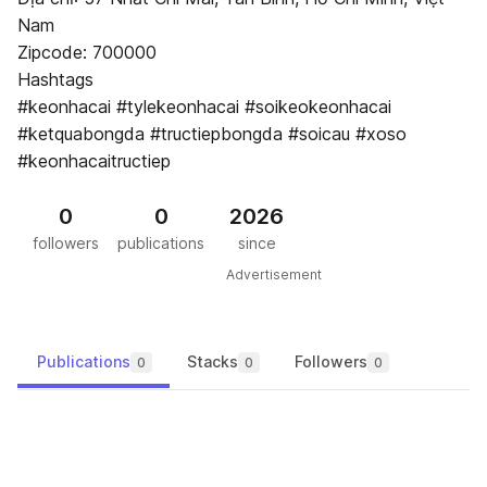
Nam
Zipcode: 700000
Hashtags
#keonhacai #tylekeonhacai #soikeokeonhacai
#ketquabongda #tructiepbongda #soicau #xoso
#keonhacaitructiep
0
0
2026
followers
publications
since
Advertisement
Publications
Stacks
Followers
0
0
0