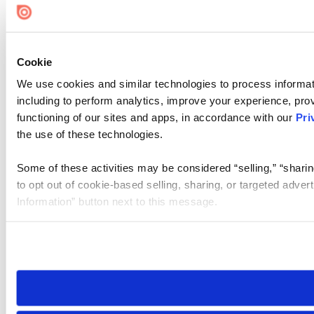
Cookie
We use cookies and similar technologies to process informat
including to perform analytics, improve your experience, prov
functioning of our sites and apps, in accordance with our
Pri
the use of these technologies.
Some of these activities may be considered “selling,” “sharin
to opt out of cookie-based selling, sharing, or targeted adver
Information” button next to this message.
Please note that your opt-out preference is stored at the br
site you visit. If you access our sites from a different device
need to be set again.