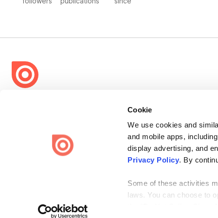
followers
publications
since
Bending Spoons US Inc.
Cookie
Create once,
share everywhere.
We use cookies and similar
Issuu turns PDFs and other files into interactive flipbooks and
and mobile apps, including
engaging content for every channel.
display advertising, and e
Privacy Policy
. By contin
Some of these activities ma
laws. You can choose to opt
the “Do Not Sell or Share 
Terms
Privacy
Law Enforcement
Report Content
DMCA