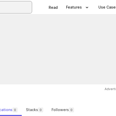
Features
Use Case
Read
Advert
cations
Stacks
Followers
0
0
0