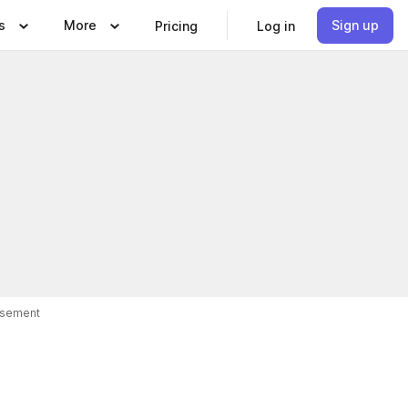
s
More
Sign up
Pricing
Log in
isement