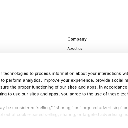
Company
About us
Careers
Plans & Pricing
 technologies to process information about your interactions wi
Press
 to perform analytics, improve your experience, provide social m
Contact
nsure the proper functioning of our sites and apps, in accordance
uing to use our sites and apps, you agree to the use of these tec
y be considered “selling,” “sharing,” or “targeted advertising” u
 out of cookie-based selling, sharing, or targeted advertising us
My Personal Information” button next to this message.
DSA
Accessibility
Cookie Settings