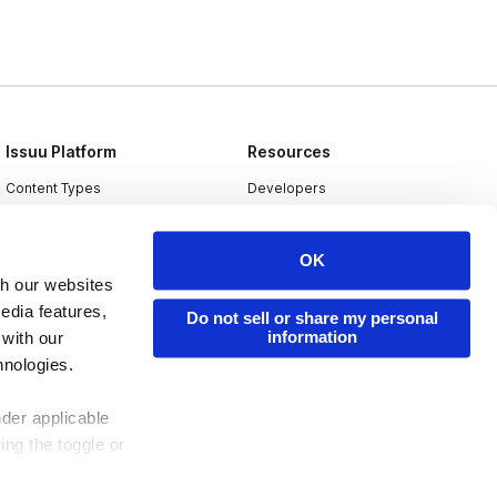
Issuu Platform
Resources
Content Types
Developers
Features
Publisher Directory
OK
Flipbook
Redeem Code
th our websites
Industries
edia features,
Do not sell or share my personal
information
 with our
hnologies.
nder applicable
ing the toggle or