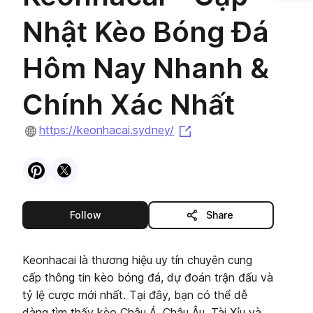
Nhật Kèo Bóng Đá
Hôm Nay Nhanh &
Chính Xác Nhất
(opens in a new tab)
https://keonhacai.sydney/
Visit
Pinterest
Visit
X
profile
profile
this publisher
Follow
Share
Keonhacai là thương hiệu uy tín chuyên cung
cấp thông tin kèo bóng đá, dự đoán trận đấu và
tỷ lệ cược mới nhất. Tại đây, bạn có thể dễ
dàng tìm thấy kèo Châu Á, Châu Âu, Tài Xỉu và