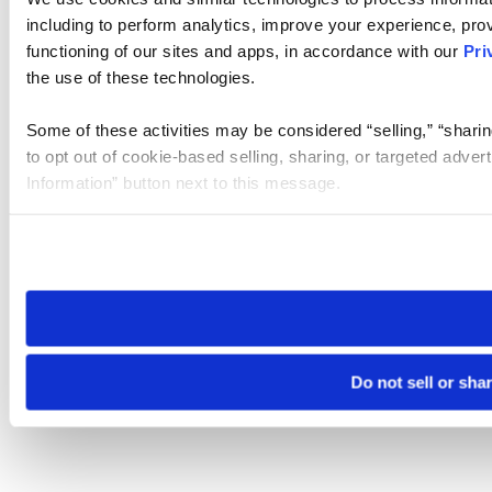
including to perform analytics, improve your experience, prov
functioning of our sites and apps, in accordance with our
Pri
the use of these technologies.
Some of these activities may be considered “selling,” “sharin
to opt out of cookie-based selling, sharing, or targeted adver
Information” button next to this message.
Please note that your opt-out preference is stored at the br
site you visit. If you access our sites from a different device
need to be set again.
Do not sell or sha