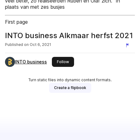
veel beter, zo realiseerden Ruben en Olaf zich. “In
plaats van met zes busjes
First page
INTO business Alkmaar herfst 2021
Published on
Oct 6, 2021
INTO business
this publisher
Follow
Turn static files into dynamic content formats.
Create a flipbook