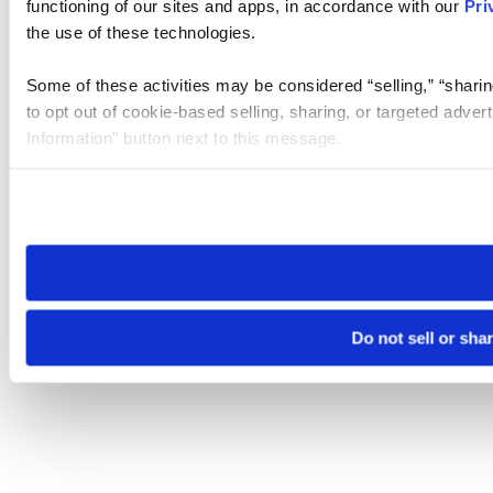
functioning of our sites and apps, in accordance with our
Pri
the use of these technologies.
Some of these activities may be considered “selling,” “sharin
to opt out of cookie-based selling, sharing, or targeted adver
Information” button next to this message.
Please note that your opt-out preference is stored at the br
site you visit. If you access our sites from a different device
need to be set again.
Do not sell or sha