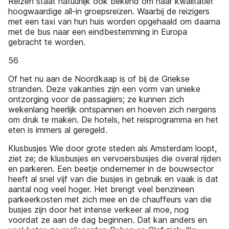
Reizen staat natuurlijk ook bekend om haar kwalitatief
hoogwaardige all-in groepsreizen. Waarbij de reizigers
met een taxi van hun huis worden opgehaald om daarna
met de bus naar een eindbestemming in Europa
gebracht te worden.
56
Of het nu aan de Noordkaap is of bij de Griekse
stranden. Deze vakanties zijn een vorm van unieke
ontzorging voor de passagiers; ze kunnen zich
wekenlang heerlijk ontspannen en hoeven zich nergens
om druk te maken. De hotels, het reisprogramma en het
eten is immers al geregeld.
Klusbusjes Wie door grote steden als Amsterdam loopt,
ziet ze; de klusbusjes en vervoersbusjes die overal rijden
en parkeren. Een beetje ondernemer in de bouwsector
heeft al snel vijf van die busjes in gebruik en vaak is dat
aantal nog veel hoger. Het brengt veel benzineen
parkeerkosten met zich mee en de chauffeurs van die
busjes zijn door het intense verkeer al moe, nog
voordat ze aan de dag beginnen. Dat kan anders en