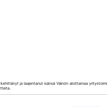
hittänyt ja laajentanut isänsä Väinön aloittamaa yritystoimi
tteita.