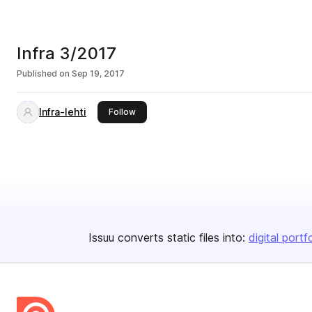
Infra 3/2017
Published on
Sep 19, 2017
Infra-lehti
this publisher
Follow
Issuu converts static files into:
digital portf