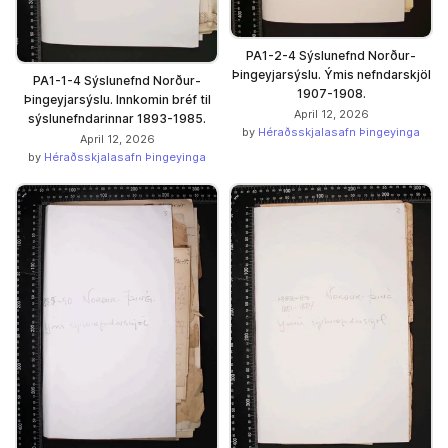
PA1-2-4 Sýslunefnd Norður-
Þingeyjarsýslu. Ýmis nefndarskjöl
PA1-1-4 Sýslunefnd Norður-
1907-1908.
Þingeyjarsýslu. Innkomin bréf til
April 12, 2026
sýslunefndarinnar 1893-1985.
by
Héraðsskjalasafn Þingeyinga
April 12, 2026
by
Héraðsskjalasafn Þingeyinga