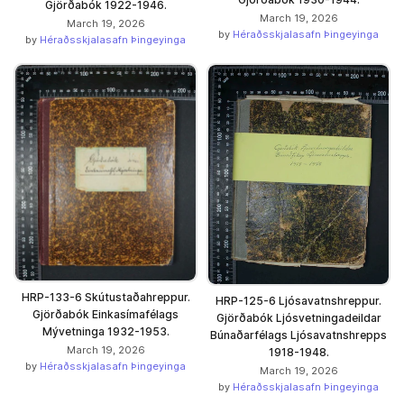
Gjörðabók 1922-1946.
March 19, 2026
March 19, 2026
by
Héraðsskjalasafn Þingeyinga
by
Héraðsskjalasafn Þingeyinga
HRP-133-6 Skútustaðahreppur.
HRP-125-6 Ljósavatnshreppur.
Gjörðabók Einkasímafélags
Gjörðabók Ljósvetningadeildar
Mývetninga 1932-1953.
Búnaðarfélags Ljósavatnshrepps
March 19, 2026
1918-1948.
by
Héraðsskjalasafn Þingeyinga
March 19, 2026
by
Héraðsskjalasafn Þingeyinga