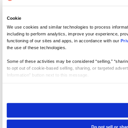
Cookie
We use cookies and similar technologies to process informat
including to perform analytics, improve your experience, prov
functioning of our sites and apps, in accordance with our
Pri
the use of these technologies.
Some of these activities may be considered “selling,” “sharin
to opt out of cookie-based selling, sharing, or targeted adver
Information” button next to this message.
Please note that your opt-out preference is stored at the br
site you visit. If you access our sites from a different device
need to be set again.
Do not sell or sha