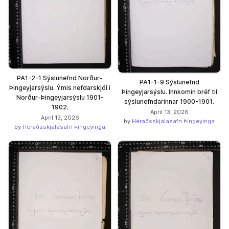
PA1-2-1 Sýslunefnd Norður-
PA1-1-9 Sýslunefnd
Þingeyjarsýslu. Ýmis nefdarskjöl í
Þingeyjarsýslu. Innkomin bréf til
Norður-Þingeyjarsýslu 1901-
sýslunefndarinnar 1900-1901.
1902.
April 13, 2026
April 13, 2026
by
Héraðsskjalasafn Þingeyinga
by
Héraðsskjalasafn Þingeyinga