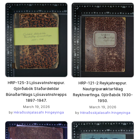
HRP-125-3 Ljósavatnshreppur.
HRP-121-2 Reykjahreppur.
Gjörðabók Staðardeildar
Nautgriparæktarfélag
Búnaðarfélags Ljósavatnshrepps
Reykhverfinga. Gjörðabók 1930-
1897-1947.
1950.
March 19, 2026
March 19, 2026
by
Héraðsskjalasafn Þingeyinga
by
Héraðsskjalasafn Þingeyinga