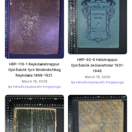
HRP-92-6 Hálshreppur.
HRP-116-1 Reykdælahreppur.
Gjörðabók skólanefndar 1931-
Gjörðabók fyrir Bindindisfélag
1946.
Reykdæla 1898-1921.
March 19, 2026
March 19, 2026
by
Héraðsskjalasafn Þingeyinga
by
Héraðsskjalasafn Þingeyinga