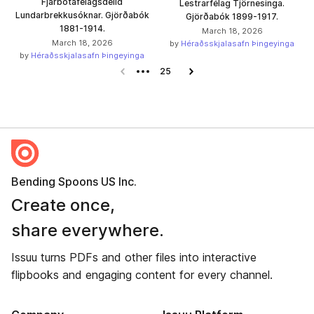
Fjárbótafélagsdeild
Lestrarfélag Tjörnesinga.
Lundarbrekkusóknar. Gjörðabók
Gjörðabók 1899-1917.
1881-1914.
March 18, 2026
March 18, 2026
by
Héraðsskjalasafn Þingeyinga
by
Héraðsskjalasafn Þingeyinga
Previous page
25
Next page
Bending Spoons US Inc.
Create once,
share everywhere.
Issuu turns PDFs and other files into interactive
flipbooks and engaging content for every channel.