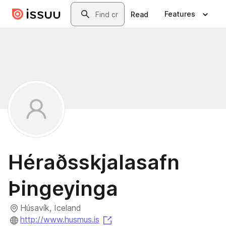
Skip to main content
Search
Features
Read
Héraðsskjalasafn
Þingeyinga
Húsavík, Iceland
(opens in a new tab)
http://www.husmus.is