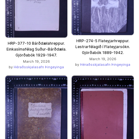
HRP-274-5 Flateyjarhreppur.
HRP-377-10 Bárðdælahreppur.
Lestrarfélagið í Flateyjarsókn.
Einkasímafélag Suður-Bárðdæla.
Gjörðabók 1889-1942.
Gjörðabók 1929-1947.
March 19, 2026
March 19, 2026
by
Héraðsskjalasafn Þingeyinga
by
Héraðsskjalasafn Þingeyinga