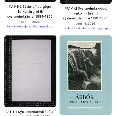
PA1-1-3 Sýslunefndargögn.
PA1-1-2 Sýslunefndargögn.
Innkomin bréf til
Innkomin bréf til
sýslunefndarinnar 1885-1890.
sýslunefndarinnar 1881-1884.
April 11, 2026
April 11, 2026
by
Héraðsskjalasafn Þingeyinga
by
Héraðsskjalasafn Þingeyinga
PA1-1-1 Sýslunefndarmál Suður-