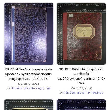
OP-19-3 Suður-Þingeyjarsýsla.
OP-20-4 Norður-Þingeyjarsýsla.
Gjörðabók
Gjörðabók sýslunefndar Norður-
sauðfjársýkisnefndarinnar 1940-
Þingeyjarsýslu 1936-1946.
1944.
March 19, 2026
March 19, 2026
by
Héraðsskjalasafn Þingeyinga
by
Héraðsskjalasafn Þingeyinga