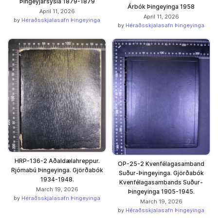
Þingeyjarsýsla 1879-1879
Árbók Þingeyinga 1958
April 11, 2026
April 11, 2026
by
Héraðsskjalasafn Þingeyinga
by
Héraðsskjalasafn Þingeyinga
HRP-136-2 Aðaldælahreppur.
OP-25-2 Kvenfélagasamband
Rjómabú Þingeyinga. Gjörðabók
Suður-Þingeyinga. Gjörðabók
1934-1948.
Kvenfélagasambands Suður-
March 19, 2026
Þingeyinga 1905-1945.
by
Héraðsskjalasafn Þingeyinga
March 19, 2026
by
Héraðsskjalasafn Þingeyinga