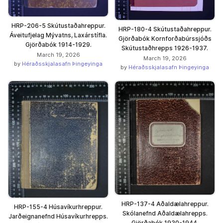
HRP-206-5 Skútustaðahreppur.
HRP-180-4 Skútustaðahreppur.
Áveitufjelag Mývatns, Laxárstífla.
Gjörðabók Kornforðabúrssjóðs
Gjörðabók 1914-1929.
Skútustaðhrepps 1926-1937.
March 19, 2026
March 19, 2026
by
Héraðsskjalasafn Þingeyinga
by
Héraðsskjalasafn Þingeyinga
HRP-137-4 Aðaldælahreppur.
HRP-155-4 Húsavíkurhreppur.
Skólanefnd Aðaldælahrepps.
Jarðeignanefnd Húsavíkurhrepps.
Gjörðabók 1930-1944.