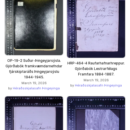
OP-19-2 Suður-Þingeyjarsýsla.
HRP-464-4 Raufarhafnarhreppur.
Gjörðabók framkvæmdarnefndar
Gjörðabók Lestrarfélags
fjárskiptaráðs Þingeyjarsýslu
Framfara 1884-1887.
1944-1945.
March 19, 2026
March 19, 2026
by
Héraðsskjalasafn Þingeyinga
by
Héraðsskjalasafn Þingeyinga