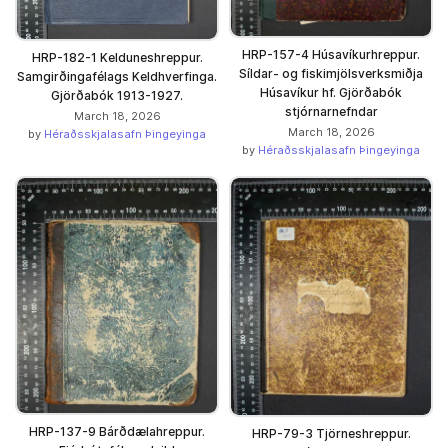
HRP-157-4 Húsavíkurhreppur.
HRP-182-1 Kelduneshreppur.
Síldar- og fiskimjölsverksmiðja
Samgirðingafélags Keldhverfinga.
Húsavíkur hf. Gjörðabók
Gjörðabók 1913-1927.
stjórnarnefndar
March 18, 2026
March 18, 2026
by
Héraðsskjalasafn Þingeyinga
by
Héraðsskjalasafn Þingeyinga
HRP-137-9 Bárðdælahreppur.
HRP-79-3 Tjörneshreppur.