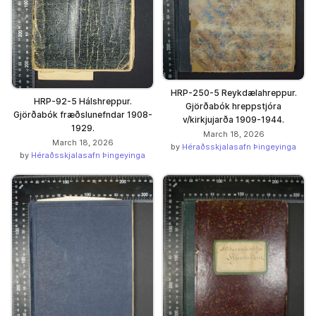
HRP-250-5 Reykdælahreppur.
HRP-92-5 Hálshreppur.
Gjörðabók hreppstjóra
Gjörðabók fræðslunefndar 1908-
v/kirkjujarða 1909-1944.
1929.
March 18, 2026
March 18, 2026
by
Héraðsskjalasafn Þingeyinga
by
Héraðsskjalasafn Þingeyinga