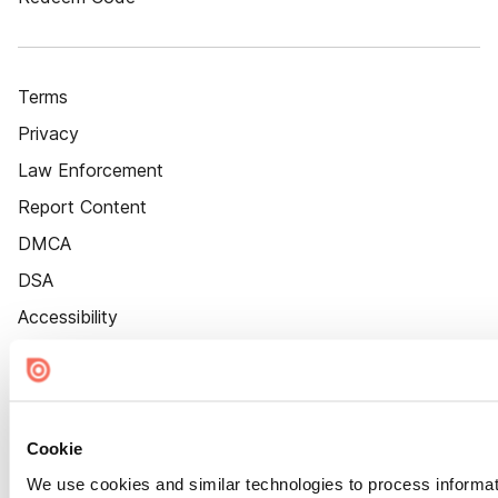
Terms
Privacy
Law Enforcement
Report Content
DMCA
DSA
Accessibility
Cookie Settings
Cookie
We use cookies and similar technologies to process informat