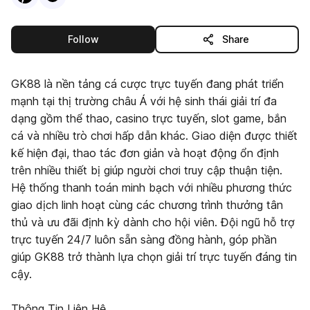
this publisher
Follow
Share
GK88 là nền tảng cá cược trực tuyến đang phát triển
mạnh tại thị trường châu Á với hệ sinh thái giải trí đa
dạng gồm thể thao, casino trực tuyến, slot game, bắn
cá và nhiều trò chơi hấp dẫn khác. Giao diện được thiết
kế hiện đại, thao tác đơn giản và hoạt động ổn định
trên nhiều thiết bị giúp người chơi truy cập thuận tiện.
Hệ thống thanh toán minh bạch với nhiều phương thức
giao dịch linh hoạt cùng các chương trình thưởng tân
thủ và ưu đãi định kỳ dành cho hội viên. Đội ngũ hỗ trợ
trực tuyến 24/7 luôn sẵn sàng đồng hành, góp phần
giúp GK88 trở thành lựa chọn giải trí trực tuyến đáng tin
cậy.
Thông Tin Liên Hệ