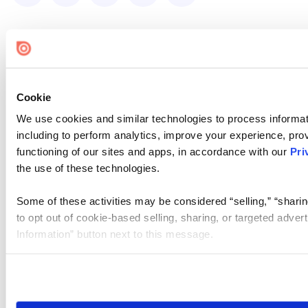
Cookie
We use cookies and similar technologies to process informat
including to perform analytics, improve your experience, prov
functioning of our sites and apps, in accordance with our
Pri
the use of these technologies.
Some of these activities may be considered “selling,” “sharin
to opt out of cookie-based selling, sharing, or targeted adver
Information” button next to this message.
Please note that your opt-out preference is stored at the br
site you visit. If you access our sites from a different device
need to be set again.