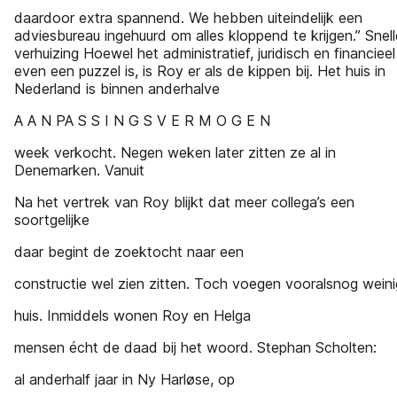
daardoor extra spannend. We hebben uiteindelijk een
adviesbureau ingehuurd om alles kloppend te krijgen.” Snell
verhuizing Hoewel het administratief, juridisch en financieel
even een puzzel is, is Roy er als de kippen bij. Het huis in
Nederland is binnen anderhalve
A A N PA S S I N G S V E R M O G E N
week verkocht. Negen weken later zitten ze al in
Denemarken. Vanuit
Na het vertrek van Roy blijkt dat meer collega’s een
soortgelijke
daar begint de zoektocht naar een
constructie wel zien zitten. Toch voegen vooralsnog weini
huis. Inmiddels wonen Roy en Helga
mensen écht de daad bij het woord. Stephan Scholten:
al anderhalf jaar in Ny Harløse, op