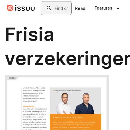
Skip to main content
Search
Features
Read
Frisia
verzekeringe