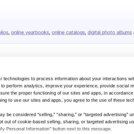
olios
online yearbooks
online catalogs
digital photo albums
Company
About us
 technologies to process information about your interactions wi
Careers
 to perform analytics, improve your experience, provide social m
Plans & Pricing
nsure the proper functioning of our sites and apps, in accordance
uing to use our sites and apps, you agree to the use of these tec
Press
Contact
y be considered “selling,” “sharing,” or “targeted advertising” u
 out of cookie-based selling, sharing, or targeted advertising us
My Personal Information” button next to this message.