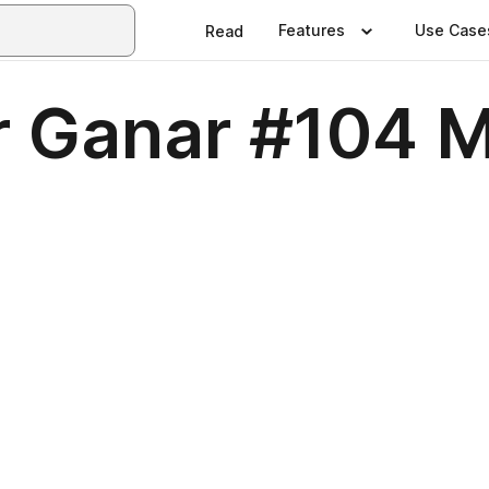
Features
Use Case
Read
r Ganar #104 M