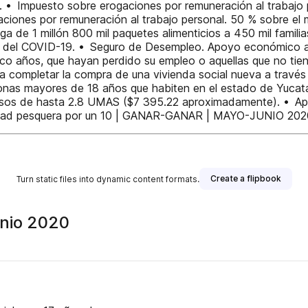
. • Impuesto sobre erogaciones por remuneración al trabajo
ciones por remuneración al trabajo personal. 50 % sobre el 
ga de 1 millón 800 mil paquetes alimenticios a 450 mil famili
ia del COVID-19. • Seguro de Desempleo. Apoyo económico a 
co años, que hayan perdido su empleo o aquellas que no tien
a completar la compra de una vivienda social nueva a travé
sonas mayores de 18 años que habiten en el estado de Yucat
resos de hasta 2.8 UMAS ($7 395.22 aproximadamente). • Ap
ividad pesquera por un 10 | GANAR-GANAR | MAYO-JUNIO 202
Create a flipbook
Turn static files into dynamic content formats.
unio 2020