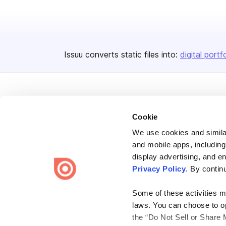
Issuu converts static files into:
digital portf
Cookie
We use cookies and similar
Bending Spoons US Inc.
and mobile apps, including
Create once,
share everywhere.
display advertising, and e
Privacy Policy
. By contin
Issuu turns PDFs and other files into interactive flipbooks and
engaging content for every channel.
Some of these activities ma
laws. You can choose to opt
the “Do Not Sell or Share 