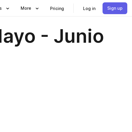
s
More
Sign up
Pricing
Log in
ayo - Junio