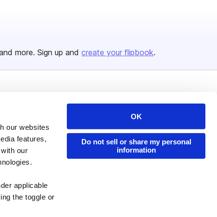
and more. Sign up and
create your flipbook
.
Issuu Platform
Resources
Content Types
Developers
OK
th our websites
Features
Publisher Directory
edia features,
Do not sell or share my personal
Flipbook
Redeem Code
information
 with our
hnologies.
Industries
nder applicable
ing the toggle or