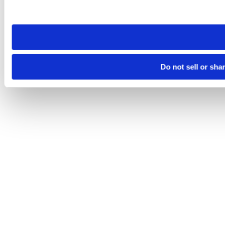
site you visit. If you access our sites from a different device
need to be set again.
Do not sell or sha