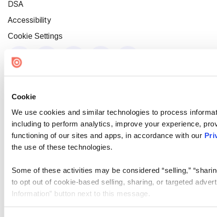
DSA
Accessibility
Cookie Settings
Cookie
We use cookies and similar technologies to process informat
including to perform analytics, improve your experience, prov
functioning of our sites and apps, in accordance with our
Pri
the use of these technologies.
Some of these activities may be considered “selling,” “sharin
to opt out of cookie-based selling, sharing, or targeted adver
Information” button next to this message.
Please note that your opt-out preference is stored at the br