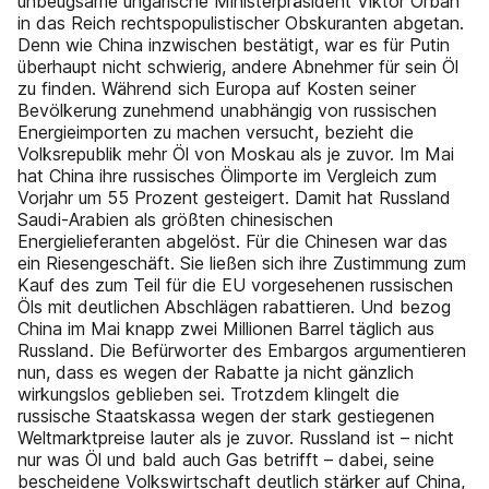
unbeugsame ungarische Ministerpräsident Viktor Orban
in das Reich rechtspopulistischer Obskuranten abgetan.
Denn wie China inzwischen bestätigt, war es für Putin
überhaupt nicht schwierig, andere Abnehmer für sein Öl
zu finden. Während sich Europa auf Kosten seiner
Bevölkerung zunehmend unabhängig von russischen
Energieimporten zu machen versucht, bezieht die
Volksrepublik mehr Öl von Moskau als je zuvor. Im Mai
hat China ihre russisches Ölimporte im Vergleich zum
Vorjahr um 55 Prozent gesteigert. Damit hat Russland
Saudi-Arabien als größten chinesischen
Energielieferanten abgelöst. Für die Chinesen war das
ein Riesengeschäft. Sie ließen sich ihre Zustimmung zum
Kauf des zum Teil für die EU vorgesehenen russischen
Öls mit deutlichen Abschlägen rabattieren. Und bezog
China im Mai knapp zwei Millionen Barrel täglich aus
Russland. Die Befürworter des Embargos argumentieren
nun, dass es wegen der Rabatte ja nicht gänzlich
wirkungslos geblieben sei. Trotzdem klingelt die
russische Staatskassa wegen der stark gestiegenen
Weltmarktpreise lauter als je zuvor. Russland ist – nicht
nur was Öl und bald auch Gas betrifft – dabei, seine
bescheidene Volkswirtschaft deutlich stärker auf China,