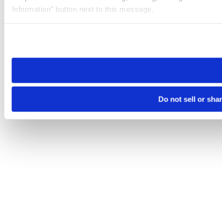
Information” button next to this message.
Please note that your opt-out preference is stored at the br
site you visit. If you access our sites from a different device
need to be set again.
Do not sell or sha