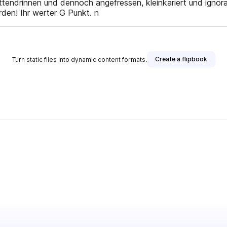
ittendrinnen und dennoch angefressen, kleinkariert und ignora
den! Ihr werter G Punkt. n
Create a flipbook
Turn static files into dynamic content formats.