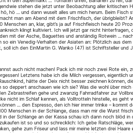
Flucht in den Supermarkt … Tomaten unreif, Bananen zu reif, d
rgendwie stehen die jetzt unter Beobachtung aller kritischen 
, hö, hö … und dann wuselt alles um mich herum. Beim Fisch 
 macht man am Abend mit dem Frischfisch, der übrigbleibt? An
0 Menschen an, klar, gibt’s ja auf Frischfleisch heute 20 Pro
ankreich klingt kultiviert. Ich will jetzt gar nicht hinterfrag
en mit der Asche, Baguettes und anständig Rotwein ... nach wi
so ein Venedig-Verhalten der Asiaten an: Plötzlich aus dem
oll ich den EinMartin G. Wanko (47) ist Schriftsteller und 
annst auch nicht machen! Pack ich mir noch zwei Rote ein, 
ergessen! Letztens habe ich die Milch vergessen, eigentlich u
 Rauschkind, hätte der Deix nicht besser zeichnen können, di
 so deppert anschauen wie ich sie? Was die wohl über mich d
den Zebrastreifen gehe und zwanzig Fahrradfahrer zur Vollbr
ke nicht im Schlaf kennen, als Volltrotteln hinstelle, es geht
können … den Espresso, den ich hier immer trinke – kommt de
00 Menschen in der Schlange, dass man mir die Wurst frisch 
und in der Schlange an der Kassa schau ich dann noch blöd in
zukaufen ist so und so schrecklich: Ich gebe Ratschläge, wen
nken, gehe zum Friseur und lass mir meine letzten drei Haare 