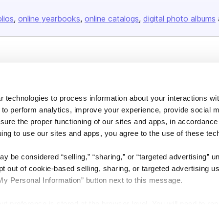
olios
online yearbooks
online catalogs
digital photo albums
Company
About us
Careers
 technologies to process information about your interactions wi
 to perform analytics, improve your experience, provide social m
Plans & Pricing
nsure the proper functioning of our sites and apps, in accordance
Press
uing to use our sites and apps, you agree to the use of these tec
Contact
y be considered “selling,” “sharing,” or “targeted advertising” u
 out of cookie-based selling, sharing, or targeted advertising us
My Personal Information” button next to this message.
out preference is stored at the browser level. You will need to r
DSA
Accessibility
Cookie Settings
you visit. If you access our sites from a different device or brow