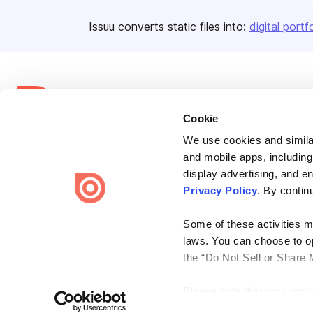
Issuu converts static files into:
digital portf
Cookie
We use cookies and similar
Bending Spoons US Inc.
and mobile apps, including
Create once,
share everywhere.
display advertising, and e
Privacy Policy
. By contin
Issuu turns PDFs and other files into interactive flipbooks and
engaging content for every channel.
Some of these activities ma
laws. You can choose to opt
the “Do Not Sell or Share 
Please note that your opt-
Terms
Privacy
Law Enforcement
Report Content
DMCA
on each Issuu-branded site 