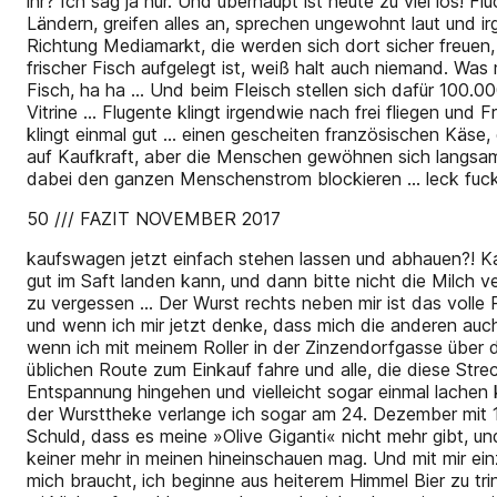
ihr? Ich sag ja nur. Und überhaupt ist heute zu viel los! 
Ländern, greifen alles an, sprechen ungewohnt laut und i
Richtung Mediamarkt, die werden sich dort sicher freuen
frischer Fisch aufgelegt ist, weiß halt auch niemand. Was
Fisch, ha ha … Und beim Fleisch stellen sich dafür 100.00
Vitrine … Flugente klingt irgendwie nach frei fliegen und Fr
klingt einmal gut … einen gescheiten französischen Käse, d
auf Kaufkraft, aber die Menschen gewöhnen sich langsam 
dabei den ganzen Menschenstrom blockieren … leck fuck, s
50 /// FAZIT NOVEMBER 2017
kaufswagen jetzt einfach stehen lassen und abhauen?! K
gut im Saft landen kann, und dann bitte nicht die Milch v
zu vergessen … Der Wurst rechts neben mir ist das volle
und wenn ich mir jetzt denke, dass mich die anderen auch
wenn ich mit meinem Roller in der Zinzendorfgasse über 
üblichen Route zum Einkauf fahre und alle, die diese Strec
Entspannung hingehen und vielleicht sogar einmal lachen 
der Wursttheke verlange ich sogar am 24. Dezember mit 1
Schuld, dass es meine »Olive Giganti« nicht mehr gibt, 
keiner mehr in meinen hineinschauen mag. Und mit mir ein
mich braucht, ich beginne aus heiterem Himmel Bier zu tri