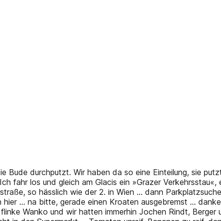
e Bude durchputzt. Wir haben da so eine Einteilung, sie putzt
n. Ich fahr los und gleich am Glacis ein »Grazer Verkehrssta
rstraße, so hässlich wie der 2. in Wien … dann Parkplatzsuche
 hier … na bitte, gerade einen Kroaten ausgebremst … danke j
da flinke Wanko und wir hatten immerhin Jochen Rindt, Berge