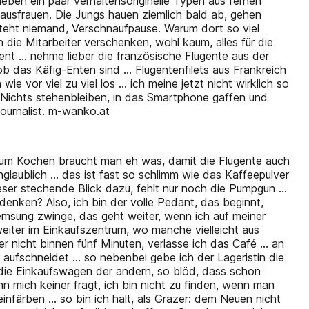
aneben ein paar verhaltensoriginelle Typen aus fernen
Hausfrauen. Die Jungs hauen ziemlich bald ab, gehen
steht niemand, Verschnaufpause. Warum dort so viel
 die Mitarbeiter verschenken, wohl kaum, alles für die
zent … nehme lieber die französische Flugente aus der
en, ob das Käfig-Enten sind … Flugentenfilets aus Frankreich
e vor viel zu viel los … ich meine jetzt nicht wirklich so
 Nichts stehenbleiben, in das Smartphone gaffen und
Journalist. m-wanko.at
zum Kochen braucht man eh was, damit die Flugente auch
nglaublich … das ist fast so schlimm wie das Kaffeepulver
eser stechende Blick dazu, fehlt nur noch die Pumpgun …
enken? Also, ich bin der volle Pedant, das beginnt,
emsung zwinge, das geht weiter, wenn ich auf meiner
 weiter im Einkaufszentrum, wo manche vielleicht aus
r nicht binnen fünf Minuten, verlasse ich das Café … an
aufschneidet … so nebenbei gebe ich der Lageristin die
 die Einkaufswägen der andern, so blöd, dass schon
n mich keiner fragt, ich bin nicht zu finden, wenn man
einfärben … so bin ich halt, als Grazer: dem Neuen nicht