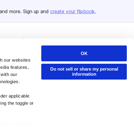
and more. Sign up and
create your flipbook
.
Issuu Platform
Resources
Content Types
Developers
OK
Features
Publisher Directory
th our websites
edia features,
Do not sell or share my personal
Flipbook
Redeem Code
information
 with our
Industries
hnologies.
nder applicable
ing the toggle or
enew your choice
ser, or if you