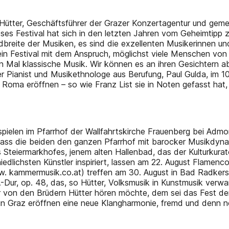
r Hütter, Geschäftsführer der Grazer Konzertagentur und geme
ses Festival hat sich in den letzten Jahren vom Geheimtipp z
breite der Musiken, es sind die exzellenten Musikerinnen und
ein Festival mit dem Anspruch, möglichst viele Menschen von
Mal klassische Musik. Wir können es an ihren Gesichtern ab
er Pianist und Musikethnologe aus Berufung, Paul Gulda, im 
oma eröffnen – so wie Franz List sie in Noten gefasst hat, 
 spielen im Pfarrhof der Wallfahrtskirche Frauenberg bei Adm
 dass die beiden den ganzen Pfarrhof mit barocker Musikdy
s Steiermarkhofes, jenem alten Hallenbad, das der Kulturkura
hiedlichsten Künstler inspiriert, lassen am 22. August Flame
w. kammermusik.co.at) treffen am 30. August in Bad Radkers
-Dur, op. 48, das, so Hütter, Volksmusik in Kunstmusik verwan
r von den Brüdern Hütter hören möchte, dem sei das Fest der
in Graz eröffnen eine neue Klangharmonie, fremd und denn n