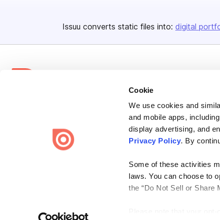
Issuu converts static files into:
digital portf
Cookie
We use cookies and similar
Bending Spoons US Inc.
and mobile apps, including
Create once,
share everywhere.
display advertising, and e
Privacy Policy
. By contin
Issuu turns PDFs and other files into interactive flipbooks and
engaging content for every channel.
Some of these activities ma
laws. You can choose to opt
the “Do Not Sell or Share 
Please note that your opt-
Terms
Privacy
Law Enforcement
Report Content
DMCA