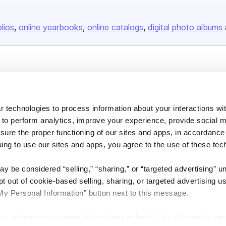
olios
online yearbooks
online catalogs
digital photo albums
Company
About us
 technologies to process information about your interactions wi
Careers
 to perform analytics, improve your experience, provide social m
Plans & Pricing
nsure the proper functioning of our sites and apps, in accordance
Press
uing to use our sites and apps, you agree to the use of these tec
Contact
y be considered “selling,” “sharing,” or “targeted advertising” u
 out of cookie-based selling, sharing, or targeted advertising us
My Personal Information” button next to this message.
out preference is stored at the browser level. You will need to r
DSA
Accessibility
Cookie Settings