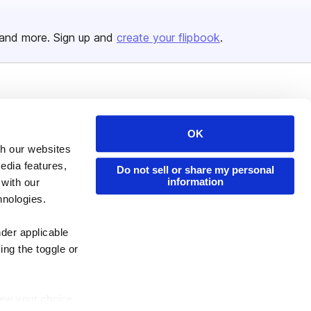
and more. Sign up and
create your flipbook
.
Issuu Platform
Resources
Content Types
Developers
OK
th our websites
Features
Publisher Directory
edia features,
Do not sell or share my personal
Flipbook
Redeem Code
information
 with our
Industries
hnologies.
nder applicable
ing the toggle or
enew your choice