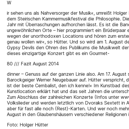
W
ir sehen uns als Nahversorger der Musik«, umreißt Holge
dem Steirischen Kammermusikfestival die Philosophie. Die
Jahr mit Überraschungen aufhorchen lässt. Es ist die Band
ungewöhnlichen Orte – hier programmiert ein Brüderpaar 
wegen der unorthodoxen Locations und hören zum ersten 
genau wollen wir«, so Hütter. Und so wird am 1. August d
Gypsy Devils den Ohren des Publikums die Musikwelt der R
dieses einzigartige Konzert gibt es ein Gourmet-
80 /// Fazit August 2014
dinner – Genuss auf der ganzen Linie also. Am 17. August
Barockgeiger Werner Neugebauer auf. Hütter verspricht,
ist der beste Cembalist, den ich kenne!« Im Kunstbad de
Kunstlocation erklärt hat und das seit Jahren die untersc
Zum Abschluss der zahlreichen Konzerte (Infos unter ww
Volkslieder und werden letztlich von Dvoraks Sextett in A
aber für fast alle noch (Rest)-Karten. Und wer noch meh
August in den Glaubenshäusern verschiedener Religionen 
Foto: Holger Hütter