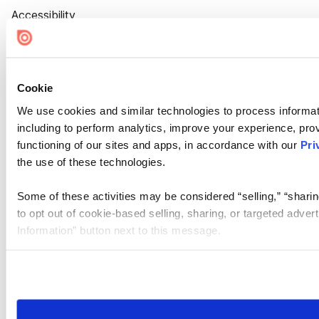
Accessibility
Cookie Settings
Cookie
We use cookies and similar technologies to process informat
including to perform analytics, improve your experience, prov
functioning of our sites and apps, in accordance with our
Pri
the use of these technologies.
Some of these activities may be considered “selling,” “sharin
to opt out of cookie-based selling, sharing, or targeted adver
Information” button next to this message.
Please note that your opt-out preference is stored at the br
site you visit. If you access our sites from a different device
need to be set again.