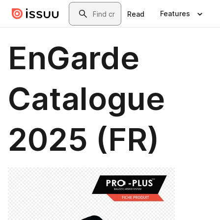
Skip to main content
Search
Features
Read
EnGarde
Catalogue
2025 (FR)