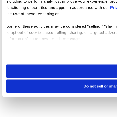
including to perform analytics, improve your experience, prov
functioning of our sites and apps, in accordance with our
Pri
the use of these technologies.
Some of these activities may be considered “selling,” “sharin
to opt out of cookie-based selling, sharing, or targeted adver
Information” button next to this message.
Please note that your opt-out preference is stored at the br
site you visit. If you access our sites from a different device
need to be set again.
Do not sell or sha