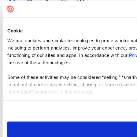
Cookie
We use cookies and similar technologies to process informat
including to perform analytics, improve your experience, prov
functioning of our sites and apps, in accordance with our
Pri
the use of these technologies.
Some of these activities may be considered “selling,” “sharin
to opt out of cookie-based selling, sharing, or targeted adver
Information” button next to this message.
Please note that your opt-out preference is stored at the br
site you visit. If you access our sites from a different device
need to be set again.