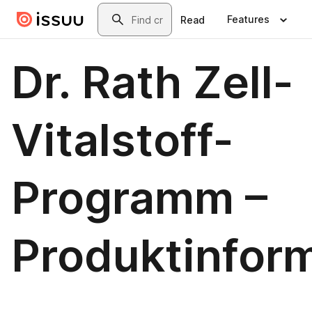
Skip to main content
Search
Features
Read
Dr. Rath Zell-
Vitalstoff-
Programm –
Produktinfor