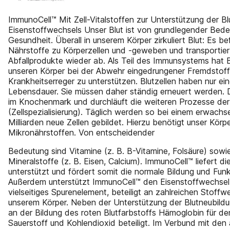
ImmunoCell™ Mit Zell-Vitalstoffen zur Unterstützung der B
Eisenstoffwechsels Unser Blut ist von grundlegender Bede
Gesundheit. Überall in unserem Körper zirkuliert Blut: Es b
Nährstoffe zu Körperzellen und -geweben und transportier
Abfallprodukte wieder ab. Als Teil des Immunsystems hat B
unseren Körper bei der Abwehr eingedrungener Fremdstof
Krankheitserreger zu unterstützen. Blutzellen haben nur ei
Lebensdauer. Sie müssen daher ständig erneuert werden. D
im Knochenmark und durchläuft die weiteren Prozesse der
(Zellspezialisierung). Täglich werden so bei einem erwac
Milliarden neue Zellen gebildet. Hierzu benötigt unser Körp
Mikronährstoffen. Von entscheidender
Bedeutung sind Vitamine (z. B. B-Vitamine, Folsäure) sow
Mineralstoffe (z. B. Eisen, Calcium). ImmunoCell™ liefert di
unterstützt und fördert somit die normale Bildung und Funkt
Außerdem unterstützt ImmunoCell™ den Eisenstoffwechsel. 
vielseitiges Spurenelement, beteiligt an zahlreichen Stoff
unserem Körper. Neben der Unterstützung der Blutneubildu
an der Bildung des roten Blutfarbstoffs Hämoglobin für d
Sauerstoff und Kohlendioxid beteiligt. Im Verbund mit den 