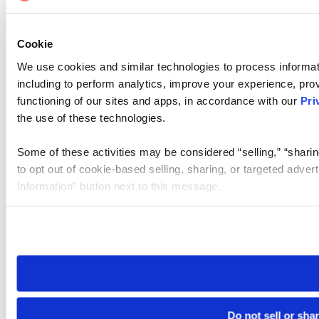
Cookie
We use cookies and similar technologies to process informat
including to perform analytics, improve your experience, prov
functioning of our sites and apps, in accordance with our
Pri
the use of these technologies.
Some of these activities may be considered “selling,” “sharin
to opt out of cookie-based selling, sharing, or targeted adver
Information” button next to this message.
Please note that your opt-out preference is stored at the br
site you visit. If you access our sites from a different device
need to be set again.
Do not sell or sha