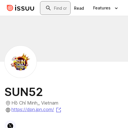
Skip to main content
Search
Features
Read
SUN52
Hồ Chí Minh,, Vietnam
(opens in a new tab)
https://dpn.jpn.com/
Visit
X
profile