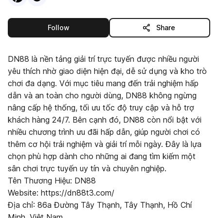
this publisher
Follow
Share
DN88 là nền tảng giải trí trực tuyến được nhiều người
yêu thích nhờ giao diện hiện đại, dễ sử dụng và kho trò
chơi đa dạng. Với mục tiêu mang đến trải nghiệm hấp
dẫn và an toàn cho người dùng, DN88 không ngừng
nâng cấp hệ thống, tối ưu tốc độ truy cập và hỗ trợ
khách hàng 24/7. Bên cạnh đó, DN88 còn nổi bật với
nhiều chương trình ưu đãi hấp dẫn, giúp người chơi có
thêm cơ hội trải nghiệm và giải trí mỗi ngày. Đây là lựa
chọn phù hợp dành cho những ai đang tìm kiếm một
sân chơi trực tuyến uy tín và chuyên nghiệp.
Tên Thương Hiệu: DN88
Website: https://dn88t3.com/
Địa chỉ: 86a Đường Tây Thạnh, Tây Thạnh, Hồ Chí
Minh, Việt Nam