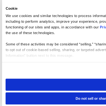
Cookie
We use cookies and similar technologies to process informat
including to perform analytics, improve your experience, prov
functioning of our sites and apps, in accordance with our
Pri
the use of these technologies.
Some of these activities may be considered “selling,” “sharin
to opt out of cookie-based selling, sharing, or targeted adver
Information” button next to this message.
Please note that your opt-out preference is stored at the br
site you visit. If you access our sites from a different device
need to be set again.
Do not sell or sha