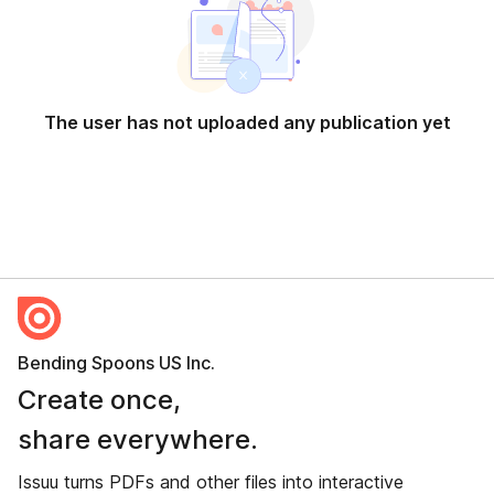
The user has not uploaded any publication yet
Bending Spoons US Inc.
Create once,
share everywhere.
Issuu turns PDFs and other files into interactive