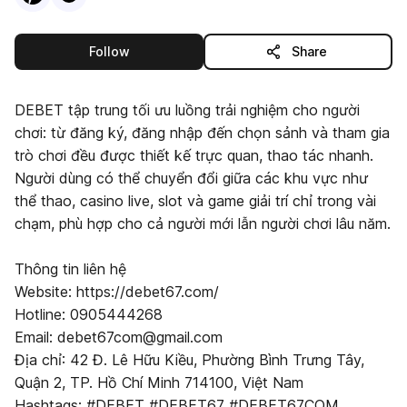
this publisher
Follow
Share
DEBET tập trung tối ưu luồng trải nghiệm cho người
chơi: từ đăng ký, đăng nhập đến chọn sảnh và tham gia
trò chơi đều được thiết kế trực quan, thao tác nhanh.
Người dùng có thể chuyển đổi giữa các khu vực như
thể thao, casino live, slot và game giải trí chỉ trong vài
chạm, phù hợp cho cả người mới lẫn người chơi lâu năm.
Thông tin liên hệ
Website: https://debet67.com/
Hotline: 0905444268
Email: debet67com@gmail.com
Địa chỉ: 42 Đ. Lê Hữu Kiều, Phường Bình Trưng Tây,
Quận 2, TP. Hồ Chí Minh 714100, Việt Nam
Hashtags: #DEBET #DEBET67 #DEBET67COM