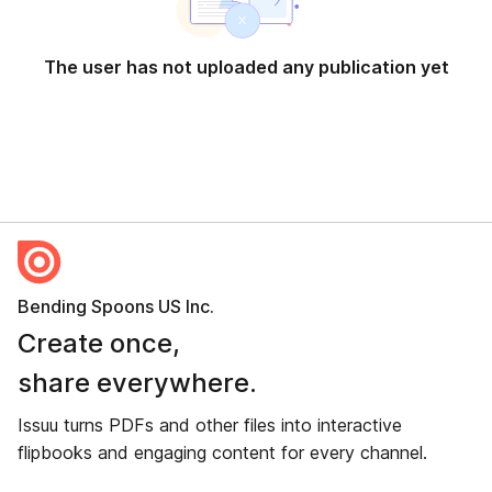
The user has not uploaded any publication yet
Bending Spoons US Inc.
Create once,
share everywhere.
Issuu turns PDFs and other files into interactive
flipbooks and engaging content for every channel.