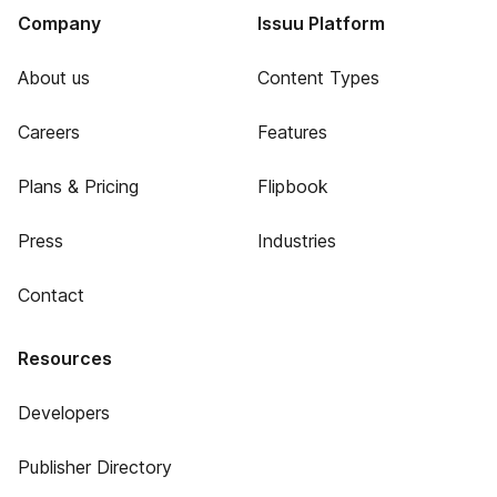
Company
Issuu Platform
About us
Content Types
Careers
Features
Plans & Pricing
Flipbook
Press
Industries
Contact
Resources
Developers
Publisher Directory