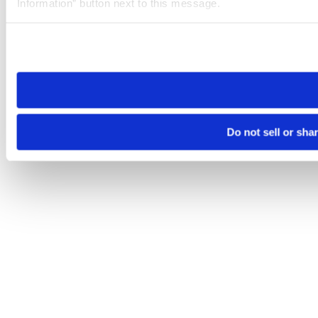
Information” button next to this message.
Please note that your opt-out preference is stored at the br
site you visit. If you access our sites from a different device
need to be set again.
Do not sell or sha