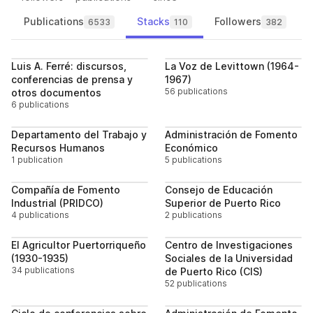
Publications
Stacks
Followers
6533
110
382
Follow
Follo
Luis A. Ferré: discursos,
La Voz de Levittown (1964-
conferencias de prensa y
1967)
56 publications
otros documentos
6 publications
Follow
Follo
Departamento del Trabajo y
Administración de Fomento
Recursos Humanos
Económico
1 publication
5 publications
Follow
Follo
Compañía de Fomento
Consejo de Educación
Industrial (PRIDCO)
Superior de Puerto Rico
4 publications
2 publications
Follow
Follo
El Agricultor Puertorriqueño
Centro de Investigaciones
(1930-1935)
Sociales de la Universidad
34 publications
de Puerto Rico (CIS)
52 publications
Follow
Follo