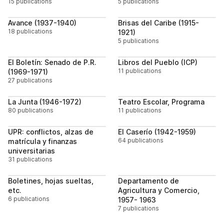
15 publications
5 publications
Follow
Follo
Avance (1937-1940)
Brisas del Caribe (1915-
18 publications
1921)
5 publications
Follow
Follo
El Boletín: Senado de P.R.
Libros del Pueblo (ICP)
11 publications
(1969-1971)
27 publications
Follow
Follo
La Junta (1946-1972)
Teatro Escolar, Programa
80 publications
11 publications
Follow
Follo
UPR: conflictos, alzas de
El Caserío (1942-1959)
64 publications
matrícula y finanzas
universitarias
31 publications
Follow
Follo
Boletines, hojas sueltas,
Departamento de
etc.
Agricultura y Comercio,
6 publications
1957- 1963
7 publications
Follow
Follo