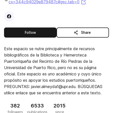
(opens in a n
cx=344c94029e879487c#gsc.tab=0
Visit
Facebook
profile
this publisher
Follow
Share
Este espacio se nutre principalmente de recursos
bibliográficos de la Biblioteca y Hemeroteca
Puertorriqueña del Recinto de Río Piedras de la
Universidad de Puerto Rico, pero no es su página
oficial. Este espacio es uno académico y cuyo único
propósito es apoyar los estudios puertorriqueños.
PREGUNTAS: javier.almeyda1@upr.edu. BÚSQUEDAS
utilice enlace que se encuentra anterior a este texto.
382
6533
2015
followers
publications
since