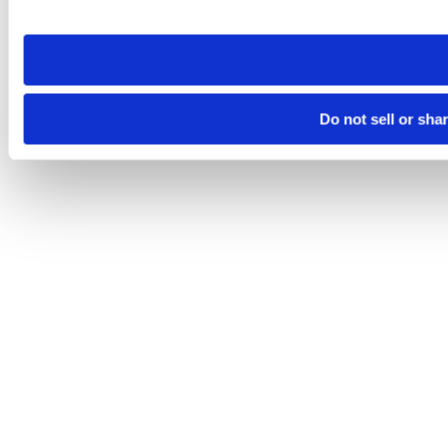
site you visit. If you access our sites from a different device
need to be set again.
Do not sell or sha