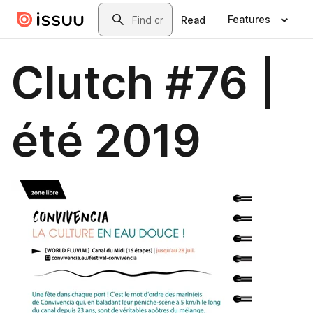
Skip to main content
Search
Features
Read
Clutch #76 |
été 2019