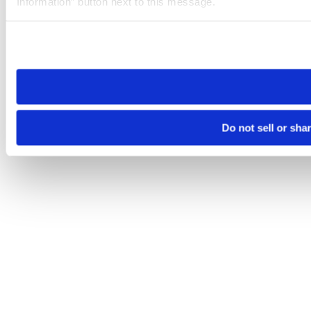
Information” button next to this message.
Please note that your opt-out preference is stored at the br
site you visit. If you access our sites from a different device
need to be set again.
Do not sell or sha