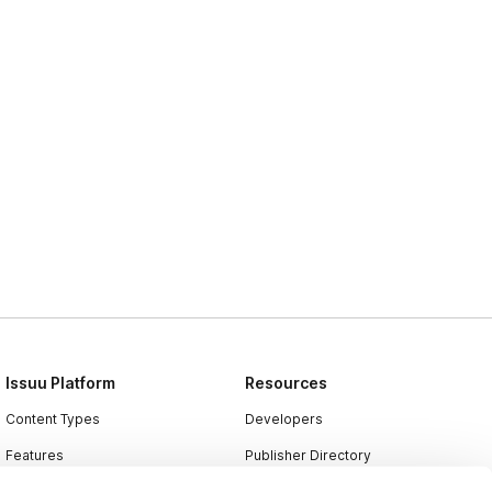
Issuu Platform
Resources
Content Types
Developers
Features
Publisher Directory
Flipbook
Redeem Code