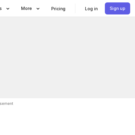
s
More
Sign up
Pricing
Log in
isement