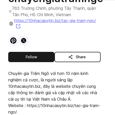
763 Trường Chinh, phường Tây Thạnh, quận
Tân Phú, Hồ Chí Minh, Vietnam
https://10nhacaiuytin.biz/tac-gia-tram-ngo/
(opens in a new tab)
Visit
Pinterest
Visit
X
profile
profile
this publisher
Follow
Share
Chuyên gia Trâm Ngô với hơn 10 năm kinh
nghiệm cá cược, là người sáng lập
10nhacaiuytin.biz, đây là website chuyên cung
cấp thông tin đánh giá và cập nhật về các nhà
cái uy tín tại Việt Nam và Châu Á.
Website : https://10nhacaiuytin.biz/tac-gia-tram-
ngo/