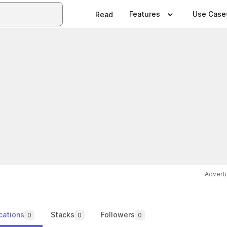
Features
Use Case
Read
Advert
cations
Stacks
Followers
0
0
0