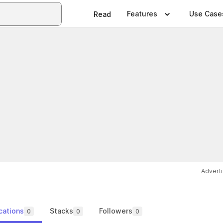
Features
Use Case
Read
Advert
cations
Stacks
Followers
0
0
0