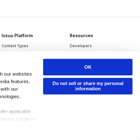
Issuu Platform
Resources
Content Types
Developers
Features
Publisher Directory
Flipbook
Redeem Code
OK
th our websites
Industries
edia features,
Do not sell or share my personal
information
 with our
hnologies.
nder applicable
ing the toggle or