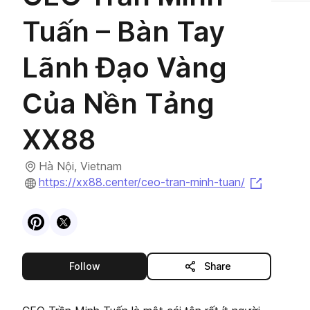
Tuấn – Bàn Tay
Lãnh Đạo Vàng
Của Nền Tảng
XX88
Hà Nội, Vietnam
(opens i
https://xx88.center/ceo-tran-minh-tuan/
Visit
Pinterest
Visit
X
profile
profile
this publisher
Follow
Share