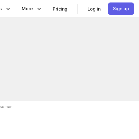
s
More
Sign up
Pricing
Log in
isement