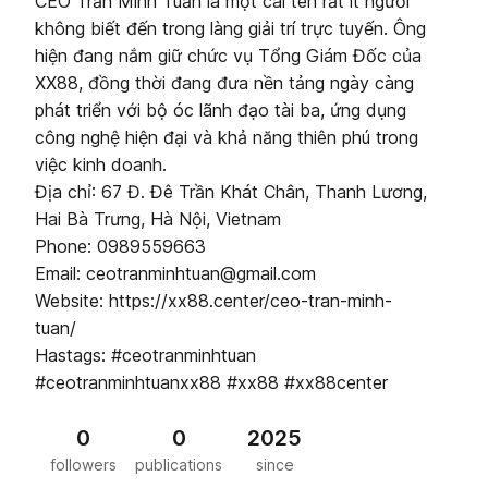
CEO Trần Minh Tuấn là một cái tên rất ít người
không biết đến trong làng giải trí trực tuyến. Ông
hiện đang nắm giữ chức vụ Tổng Giám Đốc của
XX88, đồng thời đang đưa nền tảng ngày càng
phát triển với bộ óc lãnh đạo tài ba, ứng dụng
công nghệ hiện đại và khả năng thiên phú trong
việc kinh doanh.
Địa chỉ: 67 Đ. Đê Trần Khát Chân, Thanh Lương,
Hai Bà Trưng, Hà Nội, Vietnam
Phone: 0989559663
Email: ceotranminhtuan@gmail.com
Website: https://xx88.center/ceo-tran-minh-
tuan/
Hastags: #ceotranminhtuan
#ceotranminhtuanxx88 #xx88 #xx88center
0
0
2025
followers
publications
since