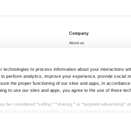
Company
About us
Careers
Plans & Pricing
 technologies to process information about your interactions wi
Press
 to perform analytics, improve your experience, provide social m
Contact
nsure the proper functioning of our sites and apps, in accordance
uing to use our sites and apps, you agree to the use of these tec
y be considered “selling,” “sharing,” or “targeted advertising” u
 out of cookie-based selling, sharing, or targeted advertising us
DSA
Accessibility
My Personal Information” button next to this message.
Cookie Settings