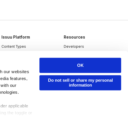
Issuu Platform
Resources
Content Types
Developers
Features
Publisher Directory
OK
Flipbook
Redeem Code
th our websites
Industries
edia features,
Do not sell or share my personal
information
 with our
hnologies.
nder applicable
ing the toggle or