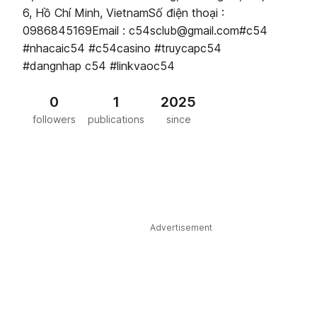
6, Hồ Chí Minh, VietnamSố điện thoại :
0986845169Email : c54sclub@gmail.com#c54
#nhacaic54 #c54casino #truycapc54
#dangnhap c54 #linkvaoc54
0
1
2025
followers
publications
since
Advertisement