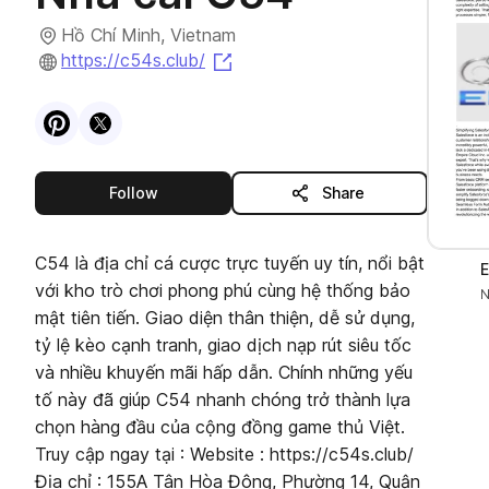
Hồ Chí Minh, Vietnam
(opens in a new tab)
https://c54s.club/
Visit
Pinterest
Visit
X
profile
profile
this publisher
Follow
Share
C54 là địa chỉ cá cược trực tuyến uy tín, nổi bật
E
với kho trò chơi phong phú cùng hệ thống bảo
N
mật tiên tiến. Giao diện thân thiện, dễ sử dụng,
tỷ lệ kèo cạnh tranh, giao dịch nạp rút siêu tốc
và nhiều khuyến mãi hấp dẫn. Chính những yếu
tố này đã giúp C54 nhanh chóng trở thành lựa
chọn hàng đầu của cộng đồng game thủ Việt.
Truy cập ngay tại : Website : https://c54s.club/
Địa chỉ : 155A Tân Hòa Đông, Phường 14, Quận