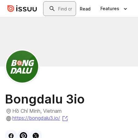
Skip to main content
Search
Features
Read
Bongdalu 3io
Hồ Chí Minh, Vietnam
(opens in a new tab)
https://bongdalu3.io/
Visit
Facebook
Visit
Pinterest
Visit
profile
X
profile
profile