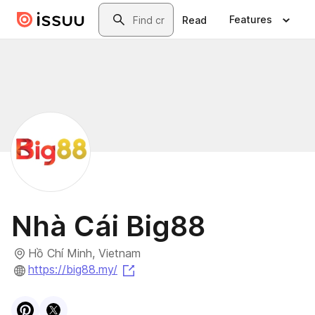
Skip to main content
Search
Features
Read
Nhà Cái Big88
Hồ Chí Minh, Vietnam
(opens in a new tab)
https://big88.my/
Visit
Pinterest
Visit
X
profile
profile