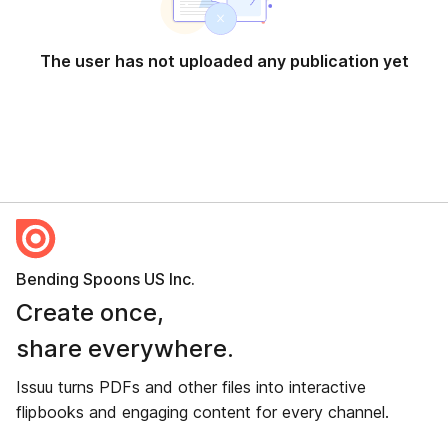
The user has not uploaded any publication yet
Bending Spoons US Inc.
Create once,
share everywhere.
Issuu turns PDFs and other files into interactive
flipbooks and engaging content for every channel.