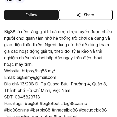
this publisher
Follow
Share
Big88 là nền tảng giải trí cá cược trực tuyến được nhiều
người chơi quan tâm nhờ hệ thống trò chơi đa dạng và
giao diện thân thiện. Người dùng có thể dễ dàng tham
gia các hoạt động giải trí, theo dõi tỷ lệ kèo và trải
nghiệm nhiều trò chơi hấp dẫn ngay trên điện thoại
hoặc máy tính.
Website: https://big88.my/
Email: big88my@gmail.com
Địa chỉ: 13/20B Đ. Tạ Quang Bửu, Phường 4, Quận 8,
Thành phố Hồ Chí Minh, Việt Nam
SĐT: 0845823713
Hashtags: #big88 #big88bet #big88casino
#big88online #betbig88 #nhacaibig88 #cacuocbig88
#casinoonline #betonline #thethaobet