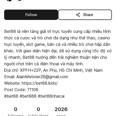
this publisher
Follow
Share
Bet88 là nền tảng giải trí trực tuyến cung cấp nhiều hình
thức cá cược và trò chơi đa dạng như thể thao, casino
trực tuyến, slot game, bắn cá và nhiều trò chơi hấp dẫn
khác. Với giao diện hiện đại, dễ sử dụng cùng tốc độ xử
lý nhanh, Bet88 hướng đến trải nghiệm thuận tiện cho
người chơi trên cả điện thoại và máy tính.
Địa chỉ: XPFH+22P, An Phú, Hồ Chí Minh, Việt Nam
Email: AlainMetivier28@gmail.com
Website: https://bet88.kids/
Post Code: 71106
#bet88 #bet888 #bet88nhacai
0
0
2026
followers
publications
since