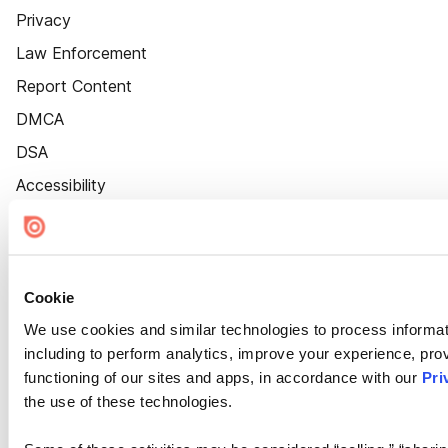
Privacy
Law Enforcement
Report Content
DMCA
DSA
Accessibility
Cookie Settings
Cookie
We use cookies and similar technologies to process informat
including to perform analytics, improve your experience, prov
functioning of our sites and apps, in accordance with our
Pri
the use of these technologies.