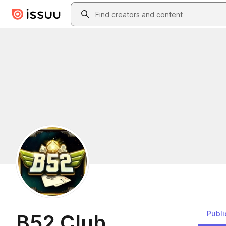
Skip to main content
Search
Publi
B52 Club