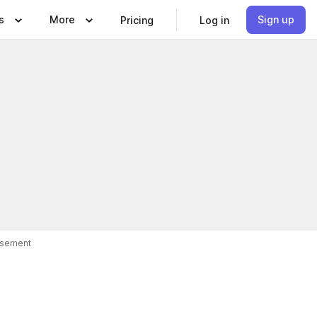
s
More
Sign up
Pricing
Log in
isement