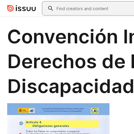
Skip to main content
Search
Convención In
Derechos de 
Discapacida