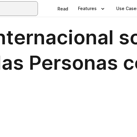
Features
Use Case
Read
ternacional s
las Personas 
d