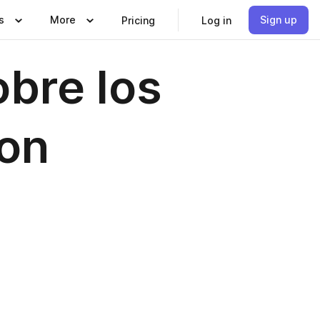
s
More
Sign up
Pricing
Log in
obre los
con