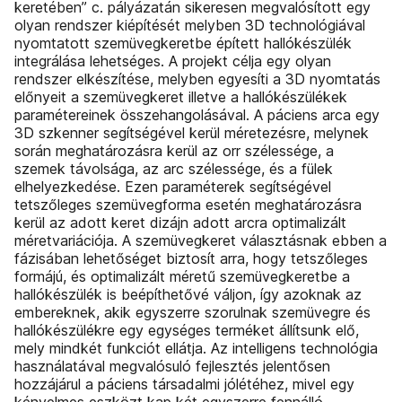
keretében” c. pályázatán sikeresen megvalósított egy
olyan rendszer kiépítését melyben 3D technológiával
nyomtatott szemüvegkeretbe épített hallókészülék
integrálása lehetséges. A projekt célja egy olyan
rendszer elkészítése, melyben egyesíti a 3D nyomtatás
előnyeit a szemüvegkeret illetve a hallókészülékek
paramétereinek összehangolásával. A páciens arca egy
3D szkenner segítségével kerül méretezésre, melynek
során meghatározásra kerül az orr szélessége, a
szemek távolsága, az arc szélessége, és a fülek
elhelyezkedése. Ezen paraméterek segítségével
tetszőleges szemüvegforma esetén meghatározásra
kerül az adott keret dizájn adott arcra optimalizált
méretvariációja. A szemüvegkeret választásnak ebben a
fázisában lehetőséget biztosít arra, hogy tetszőleges
formájú, és optimalizált méretű szemüvegkeretbe a
hallókészülék is beépíthetővé váljon, így azoknak az
embereknek, akik egyszerre szorulnak szemüvegre és
hallókészülékre egy egységes terméket állítsunk elő,
mely mindkét funkciót ellátja. Az intelligens technológia
használatával megvalósuló fejlesztés jelentősen
hozzájárul a páciens társadalmi jólétéhez, mivel egy