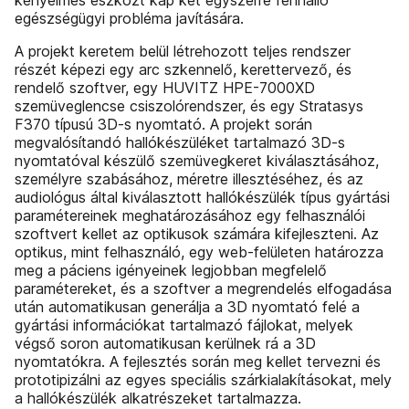
kényelmes eszközt kap két egyszerre fennálló
egészségügyi probléma javítására.
A projekt keretem belül létrehozott teljes rendszer
részét képezi egy arc szkennelő, kerettervező, és
rendelő szoftver, egy HUVITZ HPE-7000XD
szemüveglencse csiszolórendszer, és egy Stratasys
F370 típusú 3D-s nyomtató. A projekt során
megvalósítandó hallókészüléket tartalmazó 3D-s
nyomtatóval készülő szemüvegkeret kiválasztásához,
személyre szabásához, méretre illesztéséhez, és az
audiológus által kiválasztott hallókészülék típus gyártási
paramétereinek meghatározásához egy felhasználói
szoftvert kellet az optikusok számára kifejleszteni. Az
optikus, mint felhasználó, egy web-felületen határozza
meg a páciens igényeinek legjobban megfelelő
paramétereket, és a szoftver a megrendelés elfogadása
után automatikusan generálja a 3D nyomtató felé a
gyártási információkat tartalmazó fájlokat, melyek
végső soron automatikusan kerülnek rá a 3D
nyomtatókra. A fejlesztés során meg kellet tervezni és
prototipizálni az egyes speciális szárkialakításokat, mely
a hallókészülék alkatrészeket tartalmazza.