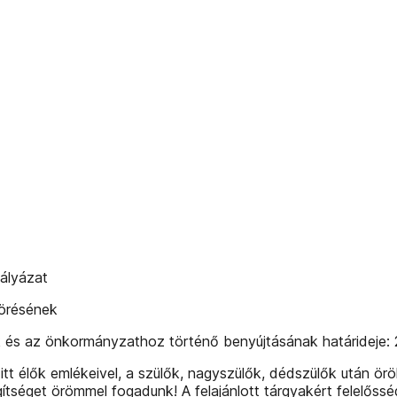
ályázat
törésének
 és az önkormányzathoz történő benyújtásának határideje: 
Az itt élők emlékeivel, a szülők, nagyszülők, dédszülők után 
ítséget örömmel fogadunk! A felajánlott tárgyakért felelőssége