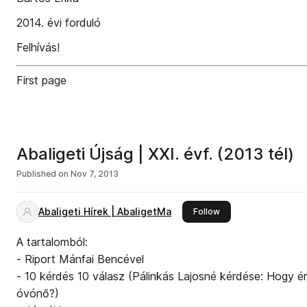
2014. évi forduló
Felhívás!
First page
Abaligeti Újság | XXI. évf. (2013 tél)
Published on
Nov 7, 2013
Abaligeti Hírek | AbaligetMa
this publisher
Follow
A tartalomból:
- Riport Mánfai Bencével
- 10 kérdés 10 válasz (Pálinkás Lajosné kérdése: Hogy 
óvónő?)