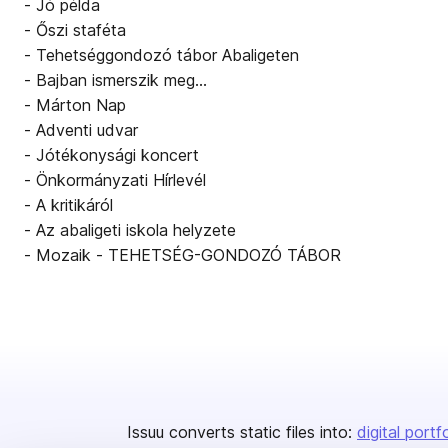
- Jó példa
- Őszi staféta
- Tehetséggondozó tábor Abaligeten
- Bajban ismerszik meg…
- Márton Nap
- Adventi udvar
- Jótékonysági koncert
- Önkormányzati Hírlevél
- A kritikáról
- Az abaligeti iskola helyzete
- Mozaik - TEHETSÉG-GONDOZÓ TÁBOR
Issuu converts static files into:
digital portf