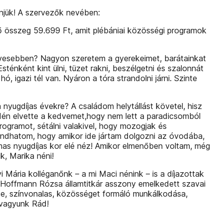
önjük! A szervezők nevében:
ő összeg 59.699 Ft, amit plébániai közösségi programok
zívesebben? Nagyon szeretem a gyerekeimet, barátainkat
sténként kint ülni, tüzet rakni, beszélgetni és szalonnát
, igazi tél van. Nyáron a tóra strandolni járni. Szinte
a nyugdíjas évekre? A családom helytállást követel, hisz
idén elvette a kedvemet,hogy nem lett a paradicsomból
ogramot, sétálni valakivel, hogy mozogjak és
mondhatom, hogy amikor ide jártam dolgozni az óvodába,
mas nyugdíjas kor elé néz! Amikor elmenőben voltam, még
k, Marika néni!
Mária kolléganőnk – a mi Maci nénink – is a díjazottak
, Hoffmann Rózsa államtitkár asszony emelkedett szavai
ése, színvonalas, közösséget formáló munkálkodása,
 vagyunk Rád!