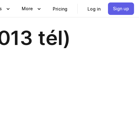
s
More
Sign up
Pricing
Log in
013 tél)