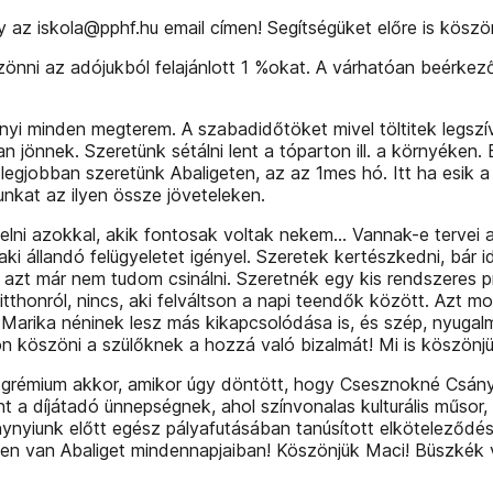
y az iskola@pphf.hu email címen! Segítségüket előre is kösz
önni az adójukból felajánlott 1 %okat. A várhatóan beérkez
nnyi minden megterem. A szabadidőtöket mivel töltitek legs
n jönnek. Szeretünk sétálni lent a tóparton ill. a környéken. E
egjobban szeretünk Abaligeten, az az 1mes hó. Itt ha esik a hó
nkat az ilyen össze jöveteleken.
nepelni azokkal, akik fontosak voltak nekem… Vannak-e tervei 
 állandó felügyeletet igényel. Szeretek kertészkedni, bár 
t már nem tudom csinálni. Szeretnék egy kis rendszeres pr
tthonról, nincs, aki felváltson a napi teendők között. Azt 
arika néninek lesz más kikapcsolódása is, és szép, nyugal
on köszöni a szülőknek a hozzá való bizalmát! Mi is köszönjü
 grémium akkor, amikor úgy döntött, hogy Csesznokné Csányi 
t a díjátadó ünnepségnek, ahol színvonalas kulturális műsor
nynyiunk előtt egész pályafutásában tanúsított elköteleződ
len van Abaliget mindennapjaiban! Köszönjük Maci! Büszkék