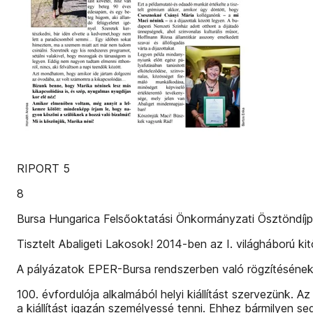
RIPORT 5
8
Bursa Hungarica Felsőoktatási Önkormányzati Ösztöndíjp
Tisztelt Abaligeti Lakosok! 2014-ben az I. világháború ki
A pályázatok EPER-Bursa rendszerben való rögzítésének
100. évfordulója alkalmából helyi kiállítást szervezünk. 
a kiállítást igazán személyessé tenni. Ehhez bármilyen seg