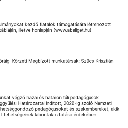
anulmányokat kezdő fiatalok támogatására létrehozott
bláján, illetve honlapján (www.abaliget.hu).
ráig. Körzeti Megbízott munkatársak: Szűcs Krisztián
unkát végző hazai és határon túli pedagógusok
ggyűlési Határozattal indított, 2028-ig szóló Nemzeti
li tehetséggondozó pedagógusokat és szakembereket, akik
et tehetségeinek kibontakoztatása érdekében.