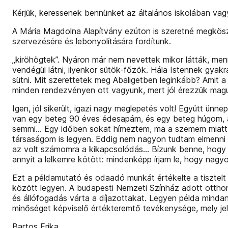
Kérjük, keressenek bennünket az általános iskolában vag
A Mária Magdolna Alapítvány ezúton is szeretné megkösz
szervezésére és lebonyolítására fordítunk.
„kiröhögtek”. Nyáron már nem nevettek mikor látták, me
vendégül látni, ilyenkor sütök-főzök. Hála Istennek gyakra
sütni. Mit szerettetek meg Abaligetben leginkább? Amit a l
minden rendezvényen ott vagyunk, mert jól érezzük magu
Igen, jól sikerült, igazi nagy meglepetés volt! Együtt ün
van egy beteg 90 éves édesapám, és egy beteg húgom, aki
semmi… Egy időben sokat hímeztem, ma a szemem miatt az
társaságom is legyen. Eddig nem nagyon tudtam elmenni i
az volt számomra a kikapcsolódás… Bízunk benne, hogy M
annyit a lelkemre kötött: mindenképp írjam le, hogy nagy
Ezt a példamutató és odaadó munkát értékelte a tisztelt
között legyen. A budapesti Nemzeti Színház adott otthon
és állófogadás várta a díjazottakat. Legyen példa minda
minőséget képviselő értékteremtő tevékenysége, mely je
Bartos Erika