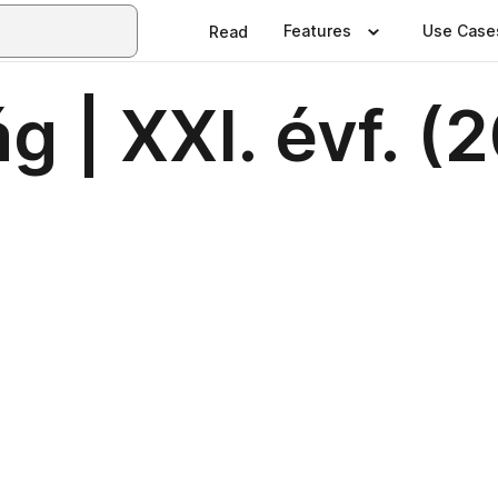
Features
Use Case
Read
g | XXI. évf. (2