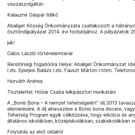
visszaszolgáltat-
Kalauzné Gáspár Ildikó
Abaliget Község Önkormányzata csatlakozott a hátrányos 
ösztöndíjpályázat 2014. évi fordulójához. A pályázatok 20
juk!
Gálos László történelemtanár
Rendőrségi fogadóóra Helye: Abaliget Önkormányzat Idej
r.zls. Eperjesi Balázs r.zls. Fauszt Márton r.törm. Telef
Horváth Andrea
Tisztelettel: Hóbár Csaba lelkipásztori munkatárs
A „Bonis Bona – A nemzet tehetségeiért” díj 2013 tava
elismerésére. A díj elnevezése a Bonis bona discere, vagy
Tehetség Program egyik célkitűzése, hogy erkölcsi és a
általános iskolákban, középiskolákban, szakiskolákban
Folytatás az első oldalról