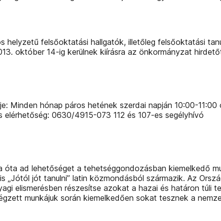
helyzetű felsőoktatási hallgatók, illetőleg felsőoktatási t
13. október 14-ig kerülnek kiírásra az önkormányzat hirdetőtá
e: Minden hónap páros hetének szerdai napján 10:00-11:00 ó
onos elérhetőség: 0630/4915-073 112 és 107-es segélyhívó
sza óta ad lehetőséget a tehetséggondozásban kiemelkedő m
is „Jótól jót tanulni” latin közmondásból származik. Az Orszá
nyagi elismerésben részesítse azokat a hazai és határon tú
 végzett munkájuk során kiemelkedően sokat tesznek a nemz