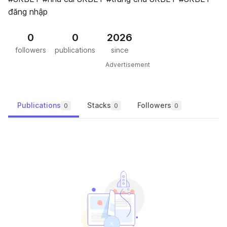
đăng nhập
0
0
2026
followers
publications
since
Advertisement
Publications
Stacks
Followers
0
0
0