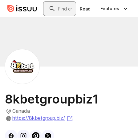
Skip to main content
Search
Features
Read
8kbetgroupbiz1
Canada
(opens in a new tab)
https://8kbetgroup.biz/
Visit
Facebook
Visit
Instagram
Visit
profile
Pinterest
Visit
profile
X
profile
profile