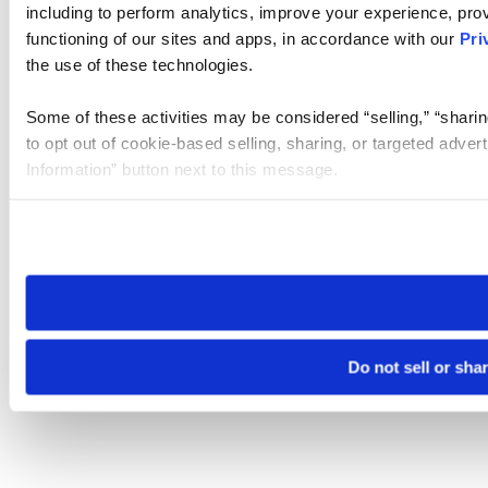
including to perform analytics, improve your experience, prov
functioning of our sites and apps, in accordance with our
Pri
the use of these technologies.
Some of these activities may be considered “selling,” “sharin
to opt out of cookie-based selling, sharing, or targeted adver
Information” button next to this message.
Please note that your opt-out preference is stored at the br
site you visit. If you access our sites from a different device
need to be set again.
Do not sell or sha