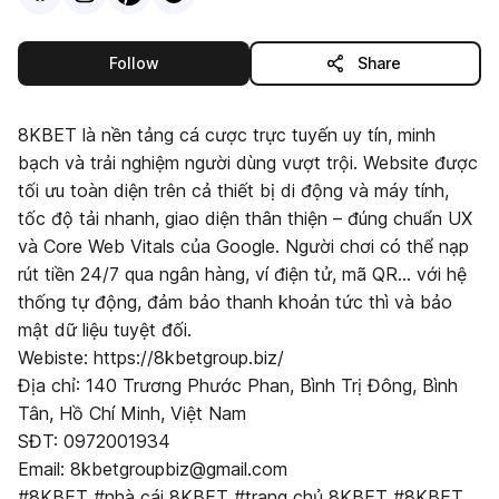
this publisher
Follow
Share
8KBET là nền tảng cá cược trực tuyến uy tín, minh
bạch và trải nghiệm người dùng vượt trội. Website được
tối ưu toàn diện trên cả thiết bị di động và máy tính,
tốc độ tải nhanh, giao diện thân thiện – đúng chuẩn UX
và Core Web Vitals của Google. Người chơi có thể nạp
rút tiền 24/7 qua ngân hàng, ví điện tử, mã QR… với hệ
thống tự động, đảm bảo thanh khoản tức thì và bảo
mật dữ liệu tuyệt đối.
Webiste: https://8kbetgroup.biz/
Địa chỉ: 140 Trương Phước Phan, Bình Trị Đông, Bình
Tân, Hồ Chí Minh, Việt Nam
SĐT: 0972001934
Email: 8kbetgroupbiz@gmail.com
#8KBET #nhà cái 8KBET #trang chủ 8KBET #8KBET