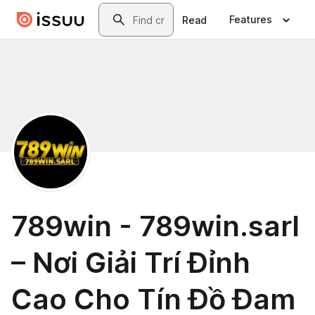
Skip to main content
Search
Features
Read
789win - 789win.sarl
– Nơi Giải Trí Đỉnh
Cao Cho Tín Đồ Đam