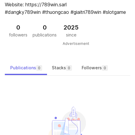
Website: https://789win.sarl
#dangky789win #thuongcao #giaitri789win #slotgame
0
0
2025
followers
publications
since
Advertisement
Publications
Stacks
Followers
0
0
0