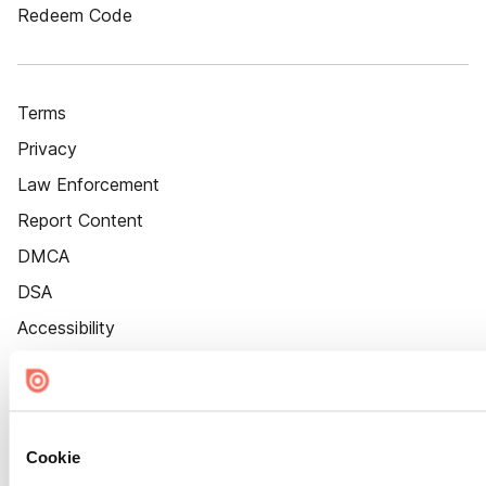
Redeem Code
Terms
Privacy
Law Enforcement
Report Content
DMCA
DSA
Accessibility
Cookie Settings
Cookie