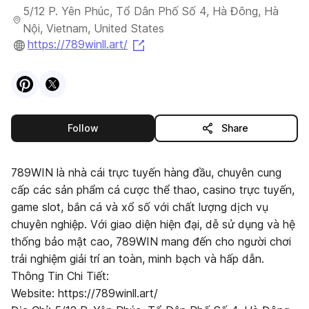
5/12 P. Yên Phúc, Tổ Dân Phố Số 4, Hà Đông, Hà
Nội, Vietnam, United States
(opens in a new tab)
https://789winll.art/
Visit
Pinterest
Visit
X
profile
profile
this publisher
Follow
Share
789WIN là nhà cái trực tuyến hàng đầu, chuyên cung
cấp các sản phẩm cá cược thể thao, casino trực tuyến,
game slot, bắn cá và xổ số với chất lượng dịch vụ
chuyên nghiệp. Với giao diện hiện đại, dễ sử dụng và hệ
thống bảo mật cao, 789WIN mang đến cho người chơi
trải nghiệm giải trí an toàn, minh bạch và hấp dẫn.
Thông Tin Chi Tiết:
Website: https://789winll.art/