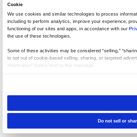
Cookie
We use cookies and similar technologies to process informat
including to perform analytics, improve your experience, prov
functioning of our sites and apps, in accordance with our
Pri
the use of these technologies.
Some of these activities may be considered “selling,” “sharin
to opt out of cookie-based selling, sharing, or targeted adver
Information” button next to this message.
Please note that your opt-out preference is stored at the br
site you visit. If you access our sites from a different device
need to be set again.
Do not sell or sha