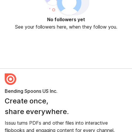
No followers yet
See your followers here, when they follow you.
Bending Spoons US Inc.
Create once,
share everywhere.
Issuu turns PDFs and other files into interactive
flipbooks and engaging content for every channel.