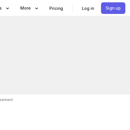
s
More
Sign up
Pricing
Log in
isement