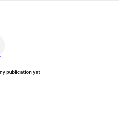
ny publication yet