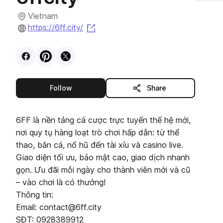
Vietnam
(opens in a new tab)
https://6ff.city/
Visit
Facebook
Visit
Pinterest
Visit
profile
X
profile
profile
this publisher
Follow
Share
6FF là nền tảng cá cược trực tuyến thế hệ mới,
nơi quy tụ hàng loạt trò chơi hấp dẫn: từ thể
thao, bắn cá, nổ hũ đến tài xỉu và casino live.
Giao diện tối ưu, bảo mật cao, giao dịch nhanh
gọn. Ưu đãi mỗi ngày cho thành viên mới và cũ
– vào chơi là có thưởng!
Thông tin:
Email: contact@6ff.city
SĐT: 0928389912