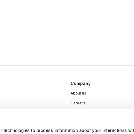
Company
About us
Careers
Plans & Pricing
Press
 technologies to process information about your interactions wi
Contact