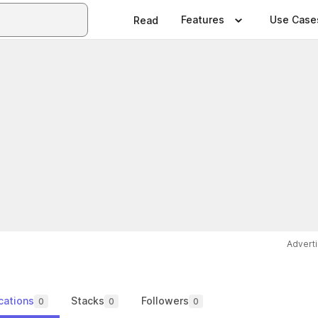
Features
Use Case
Read
Advert
cations
Stacks
Followers
0
0
0