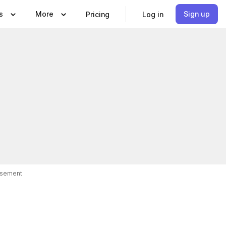
s
More
Sign up
Pricing
Log in
isement