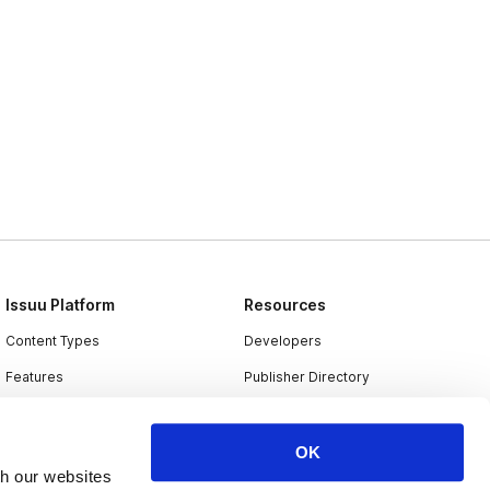
Issuu Platform
Resources
Content Types
Developers
Features
Publisher Directory
Flipbook
Redeem Code
Industries
OK
th our websites