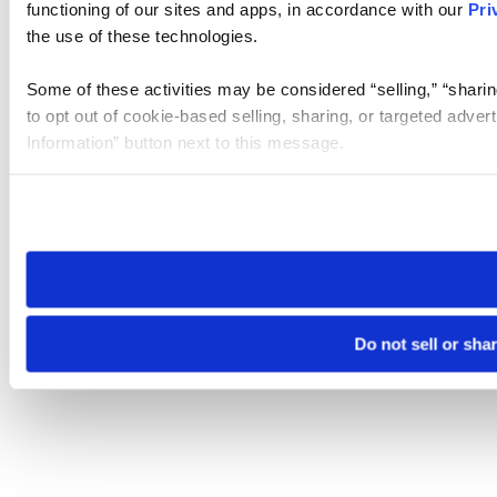
functioning of our sites and apps, in accordance with our
Pri
the use of these technologies.
Some of these activities may be considered “selling,” “sharin
to opt out of cookie-based selling, sharing, or targeted adver
Information” button next to this message.
Please note that your opt-out preference is stored at the br
site you visit. If you access our sites from a different device
need to be set again.
Do not sell or sha