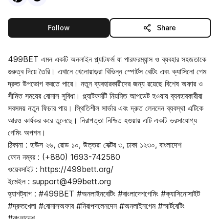
this publisher
Follow
Share
499BET এমন একটি অনলাইন প্ল্যাটফর্ম যা পারফরম্যান্স ও ব্যবহার সহজতাকে
গুরুত্ব দিয়ে তৈরি। এখানে খেলোয়াড়রা বিভিন্ন স্পোর্টস বেটিং এবং ক্যাসিনো গেম
দ্রুত উপভোগ করতে পারে। নতুন ব্যবহারকারীদের জন্য রয়েছে বিশেষ অফার ও
সীমিত সময়ের বোনাস সুবিধা। প্ল্যাটফর্মটি নিয়মিত আপডেট হওয়ায় ব্যবহারকারীরা
সবসময় নতুন ফিচার পায়। স্থিতিশীল সার্ভার এবং দ্রুত লেনদেন ব্যবস্থা এটিকে
আরও কার্যকর করে তুলেছে। নিরাপত্তা নিশ্চিত হওয়ায় এটি একটি ভরসাযোগ্য
গেমিং অপশন।
ঠিকানা : হাউস ২৬, রোড ১০, উত্তরা সেক্টর ৩, ঢাকা ১২৩০, বাংলাদেশ
ফোন নম্বর : (+880) 1693-742580
ওয়েবসাইট : https://499bett.org/
ইমেইল : support@499bett.org
হ্যাশট্যাগ : #499BET #অনলাইনবেটিং #বাংলাদেশগেমিং #ক্যাসিনোসাইট
#দ্রুতখেলা #বোনাসঅফার #নিরাপদলেনদেন #অনলাইনগেম #স্মার্টবেটিং
#বাংলাদেশ